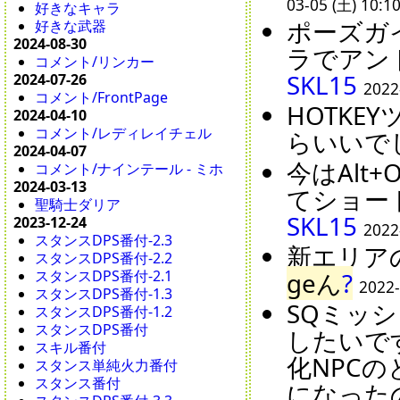
03-05 (土) 10:1
好きなキャラ
ポーズガ
好きな武器
2024-08-30
ラでアン
コメント/リンカー
SKL15
2024-07-26
2022
コメント/FrontPage
HOTK
2024-04-10
コメント/レディレイチェル
らいいでし
2024-04-07
今はAl
コメント/ナインテール - ミホ
2024-03-13
てショー
聖騎士ダリア
SKL15
2023-12-24
2022
スタンスDPS番付-2.3
新エリア
スタンスDPS番付-2.2
geん
?
スタンスDPS番付-2.1
2022-
スタンスDPS番付-1.3
SQミッ
スタンスDPS番付-1.2
スタンスDPS番付
したいで
スキル番付
化NPC
スタンス単純火力番付
スタンス番付
になった