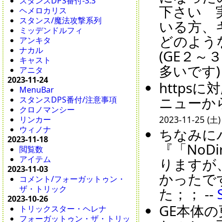
スタンスDPS番付-3.3
下さい 
ヘメロカリス
スタンス/魔法攻撃系列
いる方、
ミッデンドルフィ
どのよう
アンキタ
ナカル
(GE２
キャスト
多いです) 
アニタ
2023-11-24
http
MenuBar
ニューか
スタンスDPS番付/注意事項
クロノマンシー
2023-11-25 (土)
リンカー
ウィノナ
ちなみに
2023-11-18
『「No
閲覧数
アイテム
りますが
2023-11-03
かったで
コメント/フォーガットゥン・
ザ・トリック
た；； --
2023-10-26
GE本体
トリックスター・ヘレナ
フォーガットゥン・ザ・トリッ