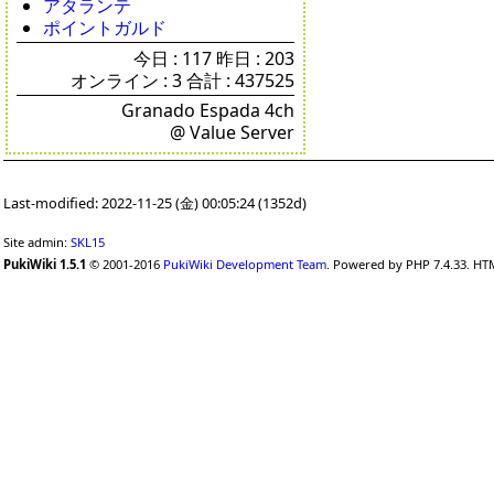
アタランテ
ポイントガルド
今日 : 117 昨日 : 203
オンライン : 3 合計 : 437525
Granado Espada 4ch
@ Value Server
Last-modified: 2022-11-25 (金) 00:05:24 (1352d)
Site admin:
SKL15
PukiWiki 1.5.1
© 2001-2016
PukiWiki Development Team
. Powered by PHP 7.4.33. HTM