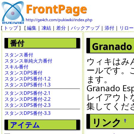
FrontPage
http://ge4ch.com/pukiwiki/index.php
[
トップ
] [
編集
|
凍結
|
差分
|
バックアップ
|
添付
|
リロー
番付
Granad
スタンス番付
ウィキはみ
スタンス単純火力番付
スキル番付
ールです。
スタンスDPS番付
ます。
スタンスDPS番付-1.2
スタンスDPS番付-1.3
Granado
スタンスDPS番付-2.1
レイアウト
スタンスDPS番付-2.2
集してくだ
スタンスDPS番付-2.3
スタンスDPS番付-3.3
リンク
†
アイテム