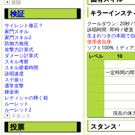
+
展開
検証
キラーインスティンクト 
クールダウン : 20秒 / SP
サイレント修正？
詠唱時間 : 即時 / 硬直 :
家門スキル
生まれつきの本能で
家門スキル2
使用者自身
防御力無視
ソフト100% ミディアム
攻撃力計算式
ダメージ計算式
レベル
10
スキル考察
スキル硬着時間
一定時間の間
詠唱速度
ステ振り
通常攻撃
錬金術
レティシャの輝く箱
ルーレット
ルーレット2
現在の体
+
スタンス
スタンス
投票
†