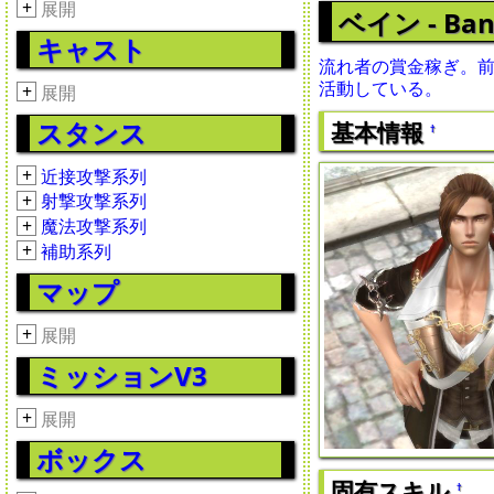
+
展開
ベイン - Bane
キャスト
流れ者の賞金稼ぎ。
活動している。
+
展開
スタンス
基本情報
†
+
近接攻撃系列
+
射撃攻撃系列
+
魔法攻撃系列
+
補助系列
マップ
+
展開
ミッションV3
+
展開
ボックス
固有スキル
†