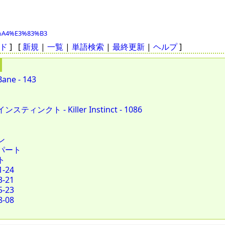
82%A4%E3%83%B3
ド
] [
新規
|
一覧
|
単語検索
|
最終更新
|
ヘルプ
]
ane - 143
スティンクト - Killer Instinct - 1086
ン
パート
ト
1-24
3-21
5-23
8-08