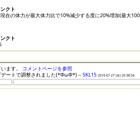
ィンクト
在の体力が最大体力比で10%減少する度に20%増加(最大100%増
ィンクト
6
ています。
コメントページを参照
ップデートで調整されました(*ΦωΦ*) --
SKL15
2016-07-27 (水) 20:38:56