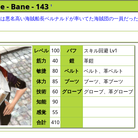
 - Bane - 143
†
前は悪名高い海賊船長ベルナルドが率いてた海賊団の一員だっ
レベル
100
バフ
スキル回避 Lv1
筋力
40
鎧
革鎧
敏捷
80
ベルト
ベルト、革ベルト
体力
85
ブーツ
ブーツ、革ブーツ
技術
60
グローブ
グローブ、革グローブ
知能
90
感覚
55
合計
410