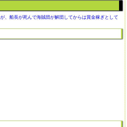
たが、船長が死んで海賊団が解団してからは賞金稼ぎとして