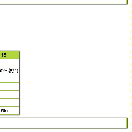
15
0%増加)
0%）