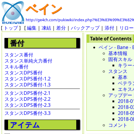
ベイン
http://ge4ch.com/pukiwiki/index.php?%E3%83%99%E3%
[
トップ
] [
編集
|
凍結
|
差分
|
バックアップ
|
添付
|
リロー
番付
ベイン - Bane - B
基本情報
スタンス番付
固有スキル
スタンス単純火力番付
キラーイン
スキル番付
スタンス
スタンスDPS番付
基本
スタンスDPS番付-1.2
ベテラ
スタンスDPS番付-1.3
エキス
スタンスDPS番付-2.1
アップデー
スタンスDPS番付-2.2
2018-0
スタンスDPS番付-2.3
2018-0
スタンスDPS番付-3.3
2018-0
2018-0
アイテム
コメント