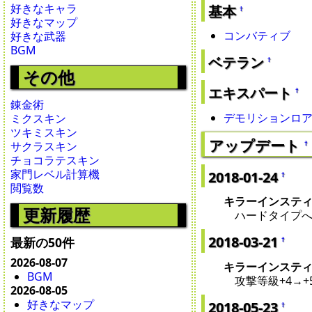
好きなキャラ
基本
†
好きなマップ
コンバティブ
好きな武器
BGM
ベテラン
†
その他
エキスパート
†
錬金術
デモリションロ
ミクスキン
ツキミスキン
アップデート
†
サクラスキン
チョコラテスキン
家門レベル計算機
2018-01-24
†
閲覧数
キラーインステ
更新履歴
ハードタイプへ
2018-03-21
最新の50件
†
2026-08-07
キラーインステ
BGM
攻撃等級+4→+
2026-08-05
好きなマップ
2018-05-23
†