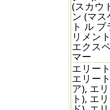
(スカウ
ン (マ
ト ル ブ
リメント
エクス
マー
エリート
エリート
ア), 
ト), 
ド), 