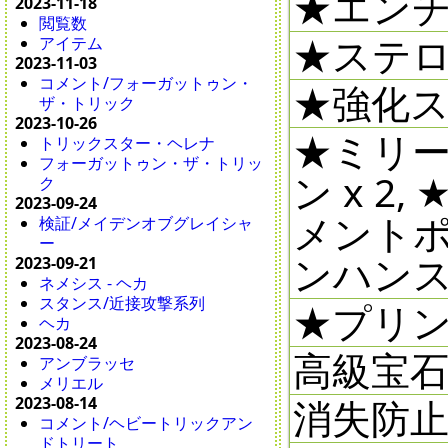
★エンチ
2023-11-18
閲覧数
★ステロ
アイテム
2023-11-03
コメント/フォーガットゥン・
★強化ス
ザ・トリック
2023-10-26
★ミリ
トリックスター・ヘレナ
フォーガットゥン・ザ・トリッ
ン x 
ク
2023-09-24
メントポ
検証/メイデンオブグレイシャ
ー
ンハンス
2023-09-21
ネメシス - ヘカ
スタンス/近接攻撃系列
★プリン
ヘカ
2023-08-24
高級宝石
アンブラッセ
メリエル
消失防止剤
2023-08-14
コメント/ヘビートリックアン
ドトリート