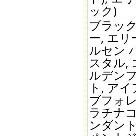
ック)
ブラック
ー, エ
ルセン 
スタル,
ルデンフ
ト, ア
ブフォレ
ラチナコ
ンダント