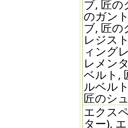
ブ, 匠
のガント
ブ, 匠
レジスト
ィングレ
レメンタ
ベルト,
ルベルト
匠のシ
エクスペ
ター),