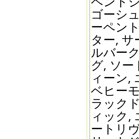
ペントジ
ゴーシュ
ーペント
ター, 
ルバーク
グ, ソ
ィーン,
ベヒーモ
ラックド
ィック,
ートリヴ