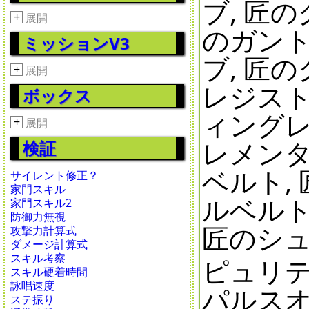
ブ, 匠
+
展開
のガント
ミッションV3
ブ, 匠
+
展開
レジスト
ボックス
ィングレ
+
展開
レメンタ
検証
ベルト,
サイレント修正？
家門スキル
ルベルト
家門スキル2
防御力無視
匠のシ
攻撃力計算式
ダメージ計算式
スキル考察
ピュリテ
スキル硬着時間
詠唱速度
パルスオ
ステ振り