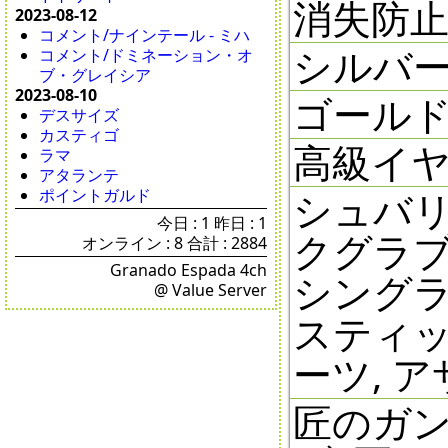
消失防止剤
2023-08-12
コメント/ナインテール - ミハ
シルバ
コメント/ドミネーション・オ
ブ・グレイシア
2023-08-10
ゴール
デスサイズ
カスティゴ
高級イ
ラマ
アタランテ
シュバリ
ポイントガルド
今日 : 1 昨日 : 1
クグラブ
オンライン : 8 合計 : 2884
Granado Espada 4ch
シングラ
@ Value Server
スティッ
ーツ, 
匠のガン