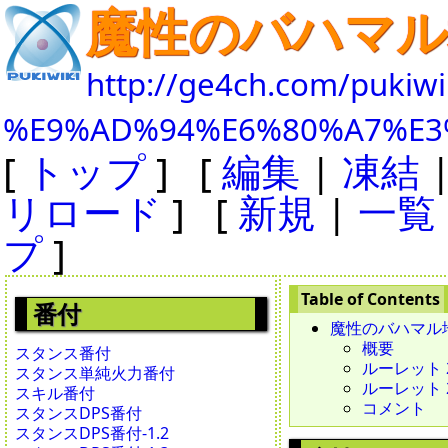
魔性のバハマル
http://ge4ch.com/pukiwi
%E9%AD%94%E6%80%A7%E3
[
トップ
] [
編集
|
凍結
リロード
] [
新規
|
一覧
プ
]
番付
魔性のバハマル
概要
スタンス番付
ルーレット 20
スタンス単純火力番付
ルーレット 20
スキル番付
コメント
スタンスDPS番付
スタンスDPS番付-1.2