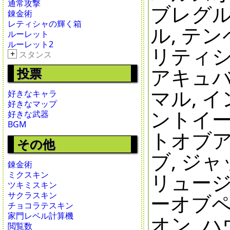
通常攻撃
ブレグル
錬金術
レティシャの輝く箱
ル, テ
ルーレット
ルーレット2
リティシ
+
スタンス
アキュバ
投票
マル, 
好きなキャラ
好きなマップ
ントイー
好きな武器
BGM
トオブア
その他
ブ, ジ
錬金術
リュージ
ミクスキン
ツキミスキン
サクラスキン
ーオブペ
チョコラテスキン
家門レベル計算機
オン, 
閲覧数