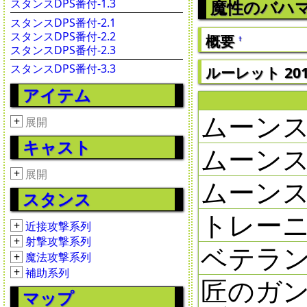
スタンスDPS番付-1.3
魔性のバハ
スタンスDPS番付-2.1
スタンスDPS番付-2.2
概要
†
スタンスDPS番付-2.3
スタンスDPS番付-3.3
ルーレット 2016
アイテム
ムーンスト
+
展開
キャスト
ムーンスト
+
展開
ムーンスト
スタンス
トレーニ
+
近接攻撃系列
+
射撃攻撃系列
ベテラン
+
魔法攻撃系列
+
補助系列
匠のガン
マップ