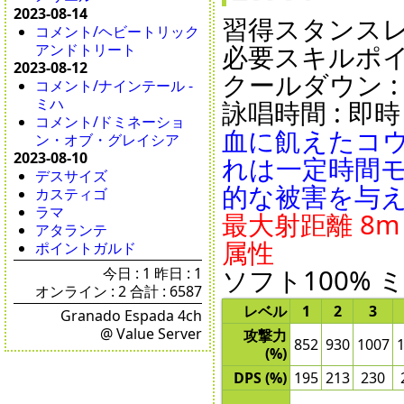
2023-08-14
習得スタンスレベ
コメント/ヘビートリック
必要スキルポイン
アンドトリート
2023-08-12
クールダウン : 12
コメント/ナインテール -
ミハ
詠唱時間 : 即時 /
コメント/ドミネーショ
血に飢えたコ
ン・オブ・グレイシア
2023-08-10
れは一定時間
デスサイズ
的な被害を与
カスティゴ
ラマ
最大射距離 8m /
アタランテ
属性
ポイントガルド
ソフト100% 
今日 : 1 昨日 : 1
オンライン : 2 合計 : 6587
レベル
1
2
3
Granado Espada 4ch
@ Value Server
攻撃力
852
930
1007
(%)
DPS (%)
195
213
230