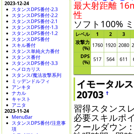
最大射距離 16m
2023-12-24
スタンスDPS番付-2.3
性
スタンスDPS番付-2.2
スタンスDPS番付-2.1
ソフト100% 
スタンスDPS番付-1.3
スタンスDPS番付-1.2
レベル
1
2
3
スタンスDPS番付
攻撃力
スキル番付
1760
1920
2080
(%)
スタンス単純火力番付
DPS
スタンス番付
517
564
611
(%)
スタンスDPS番付-3.3
ヘメロカリス
スタンス/魔法攻撃系列
イモータルスピリッ
ミッデンドルフィ
アンキタ
20703
†
ナカル
キャスト
アニタ
習得スタンスレベ
2023-11-24
必要スキルポイン
MenuBar
スタンスDPS番付/注意事
クールダウン : 30
項