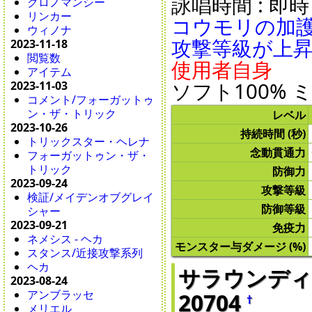
詠唱時間 : 即時 /
クロノマンシー
リンカー
コウモリの加護
ウィノナ
攻撃等級が上
2023-11-18
閲覧数
使用者自身
アイテム
ソフト100% 
2023-11-03
コメント/フォーガットゥ
ン・ザ・トリック
レベル
2023-10-26
持続時間 (秒)
トリックスター・ヘレナ
念動貫通力
フォーガットゥン・ザ・
トリック
防御力
2023-09-24
攻撃等級
検証/メイデンオブグレイ
防御等級
シャー
2023-09-21
免疫力
ネメシス - ヘカ
モンスター与ダメージ (%)
スタンス/近接攻撃系列
ヘカ
サラウンディングバ
2023-08-24
アンブラッセ
20704
†
メリエル