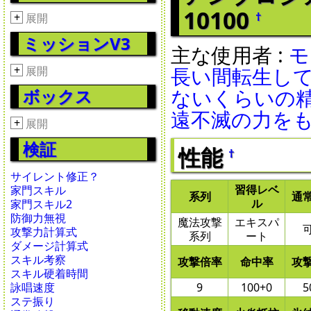
10100
†
+
展開
ミッションV3
主な使用者 :
モ
+
長い間転生し
展開
ないくらいの
ボックス
遠不滅の力を
+
展開
検証
性能
†
サイレント修正？
習得レベ
家門スキル
系列
通
ル
家門スキル2
防御力無視
魔法攻撃
エキスパ
攻撃力計算式
系列
ート
ダメージ計算式
スキル考察
攻撃倍率
命中率
攻
スキル硬着時間
9
100+0
5
詠唱速度
ステ振り