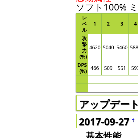
ソフト100% 
レ
ベ
1
2
3
4
ル
攻
撃
4620
5040
5460
58
力
(%)
DPS
466
509
551
59
(%)
アップデー
2017-09-27
†
基本性能