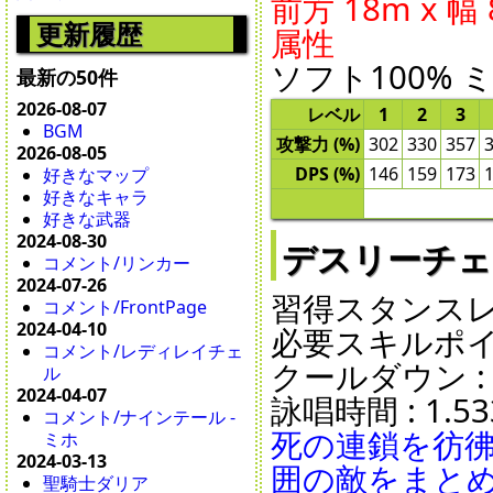
前方 18m x 幅
更新履歴
属性
ソフト100% 
最新の50件
2026-08-07
レベル
1
2
3
BGM
攻撃力 (%)
302
330
357
2026-08-05
DPS (%)
146
159
173
好きなマップ
好きなキャラ
好きな武器
2024-08-30
デスリーチェイン 
コメント/リンカー
2024-07-26
習得スタンスレベ
コメント/FrontPage
2024-04-10
必要スキルポイン
コメント/レディレイチェ
クールダウン : 15
ル
2024-04-07
詠唱時間 : 1.53
コメント/ナインテール -
死の連鎖を彷
ミホ
2024-03-13
囲の敵をまと
聖騎士ダリア