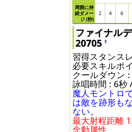
周囲に持
続ダメー
2
4
6
ジ (秒)
ファイナルディザス
20705
†
習得スタンスレベ
必要スキルポイン
クールダウン : 25
詠唱時間 : 6秒 /
魔人モントロ
は敵を跡形もな
ない。
最大射程距離 12m
念動属性