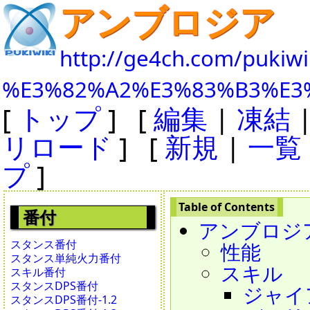
アンブロジア
http://ge4ch.com/pukiwi
%E3%82%A2%E3%83%B3%E3
[
トップ
] [
編集
|
凍結
リロード
] [
新規
|
一覧
プ
]
番付
アンブロジア - 
スタンス番付
性能
スタンス単純火力番付
スキル
スキル番付
スタンスDPS番付
ジャイアン
スタンスDPS番付-1.2