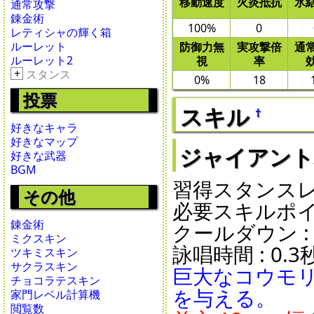
移動速度
火炎抵抗
氷
通常攻撃
錬金術
100%
0
レティシャの輝く箱
ルーレット
防御力無
実攻撃倍
通
ルーレット2
視
率
+
スタンス
0%
18
投票
スキル
†
好きなキャラ
好きなマップ
ジャイアントバット
好きな武器
BGM
習得スタンスレベ
その他
必要スキルポイン
錬金術
クールダウン : 8秒
ミクスキン
詠唱時間 : 0.3秒
ツキミスキン
サクラスキン
巨大なコウモ
チョコラテスキン
を与える。
家門レベル計算機
閲覧数