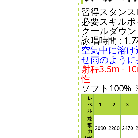
習得スタンスレ
必要スキルポイ
クールダウン : 1
詠唱時間 : 1.7秒
空気中に溶け
せ雨のように
射程3.5m - 1
性
ソフト100% 
レ
ベ
1
2
3
ル
攻
撃
2090
2280
2470
力
(%)