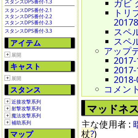
ガビ ク
スタンスDPS番付-1.3
トリプル
スタンスDPS番付-2.1
スタンスDPS番付-2.2
2017
スタンスDPS番付-2.3
スペルビ
スタンスDPS番付-3.3
スペルヘ
アイテム
アップ
+
展開
2017
キャスト
2017-
2018-
+
展開
コメン
スタンス
+
近接攻撃系列
マッドネス - 
+
射撃攻撃系列
+
魔法攻撃系列
主な使用者 :
+
補助系列
杖
?
)
マップ