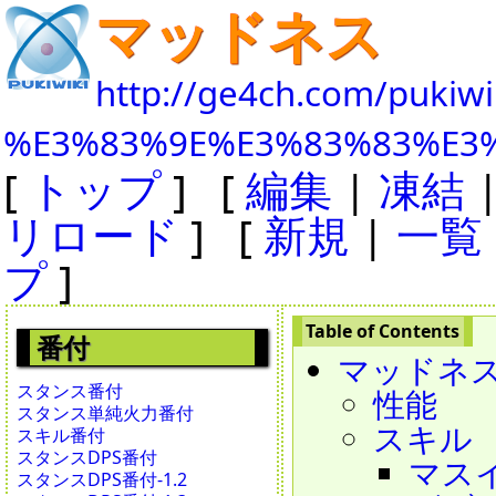
マッドネス
http://ge4ch.com/pukiwi
%E3%83%9E%E3%83%83%E3
[
トップ
] [
編集
|
凍結
リロード
] [
新規
|
一覧
プ
]
番付
マッドネス - 
スタンス番付
性能
スタンス単純火力番付
スキル
スキル番付
スタンスDPS番付
マスイン
スタンスDPS番付-1.2