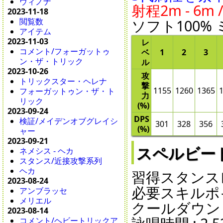
ウィノナ
射程2m - 6m
2023-11-18
閲覧数
ソフト100% 
アイテム
2023-11-03
レ
コメント/フォーガットゥ
ベ
1
2
3
ン・ザ・トリック
ル
2023-10-26
攻
トリックスター・ヘレナ
撃
1155
1260
1365
フォーガットゥン・ザ・ト
力
リック
(%)
2023-09-24
DPS
検証/メイデンオブグレイシ
301
328
356
(%)
ャー
2023-09-21
スペルビード - 
ネメシス - ヘカ
スタンス/近接攻撃系列
ヘカ
習得スタンスレ
2023-08-24
必要スキルポイ
アンブラッセ
メリエル
クールダウン : 1
2023-08-14
コメント/ヘビートリックア