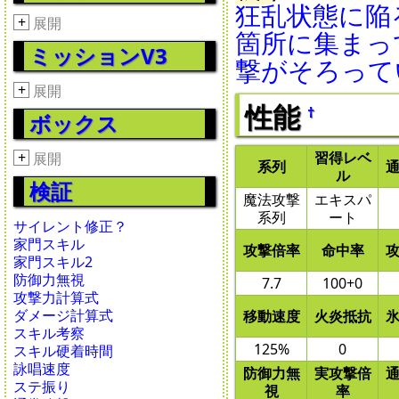
狂乱状態に陥
+
展開
箇所に集まっ
ミッションV3
撃がそろって
+
展開
性能
†
ボックス
+
習得レベ
展開
系列
ル
検証
魔法攻撃
エキスパ
系列
ート
サイレント修正？
家門スキル
攻撃倍率
命中率
家門スキル2
防御力無視
7.7
100+0
攻撃力計算式
ダメージ計算式
移動速度
火炎抵抗
スキル考察
125%
0
スキル硬着時間
詠唱速度
防御力無
実攻撃倍
ステ振り
視
率