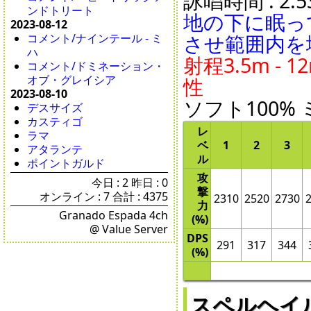
詠唱時間 : 2.53
ンドトリート
地の下に眠っ
2023-08-12
させ範囲内を
コメント/ナインテール - ミ
ハ
射程3.5m - 1
コメント/ドミネーション・
オブ・グレイシア
性
2023-08-10
ソフト100% 
デスサイズ
カスティゴ
レ
ラマ
ベ
1
2
3
アタランテ
ル
ポイントガルド
攻
今日 : 2 昨日 : 0
撃
オンライン : 7 合計 : 4375
2310
2520
2730
力
Granado Espada 4ch
(%)
@ Value Server
DPS
291
317
344
(%)
スペルヘイル - 