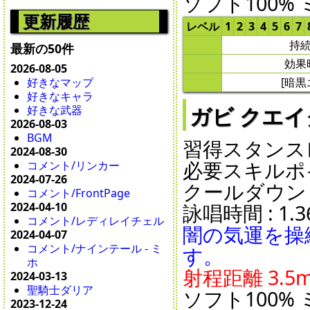
ソフト100% 
更新履歴
レベル
1
2
3
4
5
6
7
持続
最新の50件
効果
2026-08-05
[暗黒
好きなマップ
好きなキャラ
ガビ クエイク -
好きな武器
2026-08-03
BGM
習得スタンスレ
2024-08-30
必要スキルポイ
コメント/リンカー
2024-07-26
クールダウン : 1
コメント/FrontPage
2024-04-10
詠唱時間 : 1.36
コメント/レディレイチェル
闇の気運を操
2024-04-07
コメント/ナインテール - ミ
す。
ホ
射程距離 3.5m
2024-03-13
聖騎士ダリア
ソフト100% 
2023-12-24