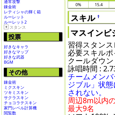
通常攻撃
0%
15.4
錬金術
レティシャの輝く箱
スキル
†
ルーレット
ルーレット2
+
スタンス
マスインビジブル 
投票
習得スタンスレ
好きなキャラ
必要スキルポイ
好きなマップ
好きな武器
クールダウン : 6
BGM
詠唱時間 : 2.73
その他
チームメンバ
ジブル」状態
錬金術
ミクスキン
されない。
ツキミスキン
サクラスキン
周辺8m以内
チョコラテスキン
最大9名
家門レベル計算機
閲覧数