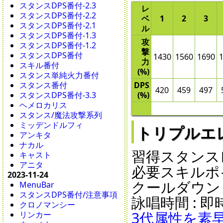
スタンスDPS番付-2.3
レ
スタンスDPS番付-2.2
ベ
1
2
3
スタンスDPS番付-2.1
ル
スタンスDPS番付-1.3
攻
スタンスDPS番付-1.2
撃
スタンスDPS番付
1430
1560
1690
力
スキル番付
(%)
スタンス単純火力番付
スタンス番付
DPS
420
459
497
スタンスDPS番付-3.3
(%)
ヘメロカリス
スタンス/魔法攻撃系列
ミッデンドルフィ
トリプルエレメント
アンキタ
ナカル
習得スタンスレ
キャスト
アニタ
必要スキルポイ
2023-11-24
クールダウン : 2
MenuBar
スタンスDPS番付/注意事項
詠唱時間 : 即時 
クロノマンシー
3代属性を素
リンカー