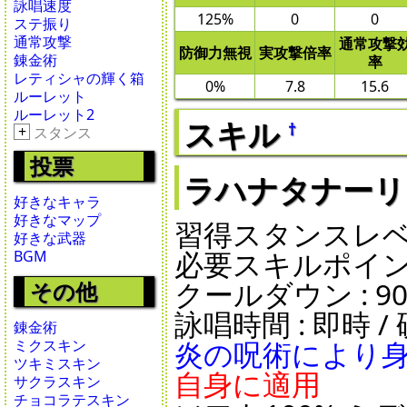
詠唱速度
125%
0
0
ステ振り
通常攻撃
通常攻撃
防御力無視
実攻撃倍率
錬金術
率
レティシャの輝く箱
0%
7.8
15.6
ルーレット
ルーレット2
スキル
†
+
スタンス
投票
ラハナタナーリー - 
好きなキャラ
好きなマップ
習得スタンスレベル
好きな武器
必要スキルポイント
BGM
クールダウン : 90秒 
その他
詠唱時間 : 即時 / 硬
錬金術
炎の呪術により
ミクスキン
ツキミスキン
自身に適用
サクラスキン
チョコラテスキン