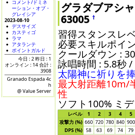
コメント/ドミネ
グラダブアシャームス
ーション・オブ・
グレイシア
63005
†
2023-08-10
デスサイズ
習得スタンスレベル 
カスティゴ
ラマ
必要スキルポイント
アタランテ
ポイントガルド
クールダウン : 30秒 
今日 : 2 昨日 : 1
詠唱時間 : 5.8秒 / 
オンライン : 14 合計 :
太陽神に祈りを
3908
Granado Espada 4c
最大射距離10m/半
h
性
@ Value Server
ソフト100% ミデ
レベル
1
2
3
4
5
攻撃力 (%)
660
720
780
840
900
DPS (%)
58
63
69
74
79