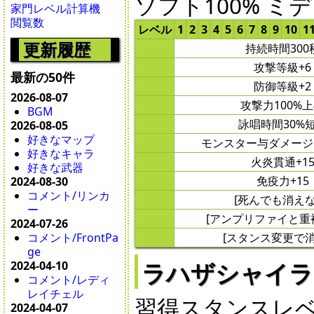
ソフト100% ミデ
家門レベル計算機
閲覧数
レベル
1
2
3
4
5
6
7
8
9
10
1
更新履歴
持続時間300
攻撃等級+6
最新の50件
防御等級+2
2026-08-07
攻撃力100%
BGM
詠唱時間30%
2026-08-05
好きなマップ
モンスター与ダメージ1
好きなキャラ
火炎貫通+1
好きな武器
免疫力+15
2024-08-30
コメント/リンカ
[死んでも消えな
ー
[アンプリファイと重
2024-07-26
[スタンス変更で消
コメント/FrontPa
ge
ラハザシャイラ - La
2024-04-10
コメント/レディ
レイチェル
習得スタンスレベル 
2024-04-07