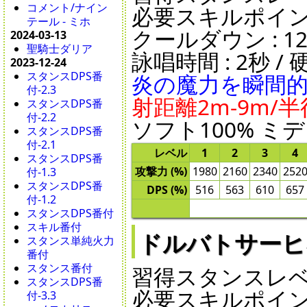
コメント/ナイン
必要スキルポイント
テール - ミホ
クールダウン : 12秒 
2024-03-13
聖騎士ダリア
詠唱時間 : 2秒 / 硬
2023-12-24
スタンスDPS番
炎の魔力を瞬間
付-2.3
射距離2m-9m/半
スタンスDPS番
付-2.2
ソフト100% ミデ
スタンスDPS番
付-2.1
レベル
1
2
3
4
スタンスDPS番
攻撃力 (%)
1980
2160
2340
252
付-1.3
スタンスDPS番
DPS (%)
516
563
610
657
付-1.2
スタンスDPS番付
スキル番付
ドルバトサーヒネア -
スタンス単純火力
番付
スタンス番付
習得スタンスレベル 
スタンスDPS番
必要スキルポイント
付-3.3