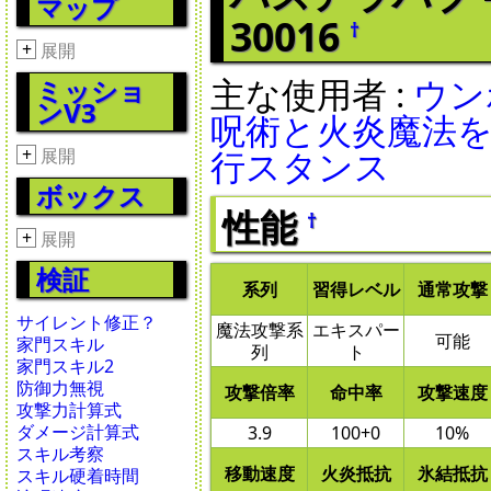
マップ
30016
†
+
展開
主な使用者 :
ウン
ミッショ
ンV3
呪術と火炎魔法
行スタンス
+
展開
ボックス
性能
†
+
展開
検証
系列
習得レベル
通常攻撃
サイレント修正？
魔法攻撃系
エキスパー
可能
家門スキル
列
ト
家門スキル2
防御力無視
攻撃倍率
命中率
攻撃速度
攻撃力計算式
ダメージ計算式
3.9
100+0
10%
スキル考察
移動速度
火炎抵抗
氷結抵抗
スキル硬着時間