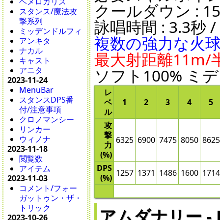
ヘメロカリス
クールダウン : 15秒 
スタンス/魔法攻
撃系列
詠唱時間 : 3.3秒 / 
ミッデンドルフィ
複数の強力な火
アンキタ
ナカル
最大射距離11m/半
キャスト
アニタ
ソフト100% ミデ
2023-11-24
MenuBar
レ
スタンスDPS番
ベ
1
2
3
4
5
付/注意事項
ル
クロノマンシー
攻
リンカー
撃
ウィノナ
6325
6900
7475
8050
8625
力
2023-11-18
(%)
閲覧数
DPS
アイテム
1257
1371
1486
1600
1714
(%)
2023-11-03
コメント/フォー
ガットゥン・ザ・
トリック
アムダナリー - Eu
2023-10-26