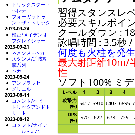
トリックスター・
習得スタンスレベル 
ヘレナ
フォーガットゥ
必要スキルポイント
ン・ザ・トリック
2023-09-24
クールダウン : 18秒 
検証/メイデンオ
詠唱時間 : 3.5秒 /
ブグレイシャー
2023-09-21
何度も火柱を発
ネメシス - ヘカ
スタンス/近接攻
最大射距離10m/半
撃系列
性
ヘカ
2023-08-24
ソフト100% ミデ
アンブラッセ
メリエル
レベル
1
2
3
4
2023-08-14
攻撃力
コメント/ヘビー
5417
5910
6402
6895
7
(%)
トリックアンドト
リート
DPS
570
622
673
725
2023-08-12
(%)
コメント/ナイン
テール - ミハ