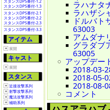
スタンスDPS番付-1.2
ラハナタナーリ
スタンスDPS番付-1.3
ラハザシャイラ 
スタンスDPS番付-2.1
スタンスDPS番付-2.2
ドルバトサーヒ
スタンスDPS番付-2.3
63003
スタンスDPS番付-3.3
アムダナリー 
アイテム
グラダブアシャ
+
展開
63005
キャスト
アップデー
2018-03-2
+
展開
スタンス
2018-05-0
2018-08-0
+
近接攻撃系列
コメント
+
射撃攻撃系列
+
魔法攻撃系列
+
補助系列
ハスアラハブ - Ha