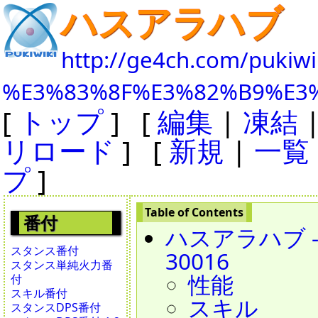
ハスアラハブ
http://ge4ch.com/pukiwi
%E3%83%8F%E3%82%B9%E3
[
トップ
] [
編集
|
凍結
リロード
] [
新規
|
一覧
プ
]
番付
ハスアラハブ - Ha
スタンス番付
30016
スタンス単純火力番
性能
付
スキル番付
スキル
スタンスDPS番付