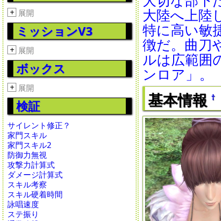
大陸へ上陸
+
展開
特に高い敏
ミッションV3
徴だ。曲刀
+
展開
ルは広範囲
ボックス
ンロア」。
+
展開
基本情報
†
検証
サイレント修正？
家門スキル
家門スキル2
防御力無視
攻撃力計算式
ダメージ計算式
スキル考察
スキル硬着時間
詠唱速度
ステ振り