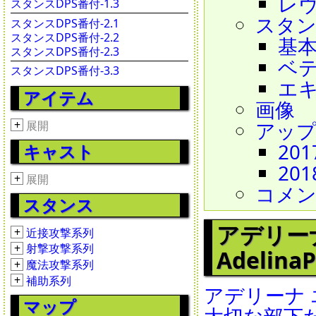
レヴィ
スタンスDPS番付-1.3
スタ
スタンスDPS番付-2.1
スタンスDPS番付-2.2
基
スタンスDPS番付-2.3
ベ
スタンスDPS番付-3.3
エ
アイテム
画像
+
アッ
展開
201
キャスト
201
+
展開
コメ
スタンス
アデリーナ(海
+
近接攻撃系列
+
射撃攻撃系列
AdelinaP
+
魔法攻撃系列
+
補助系列
アデリーナ
マップ
大切な部下