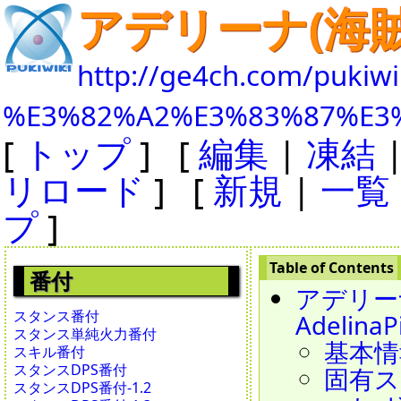
アデリーナ(海賊
http://ge4ch.com/pukiwi
%E3%82%A2%E3%83%87%E3
[
トップ
] [
編集
|
凍結
リロード
] [
新規
|
一覧
プ
]
番付
アデリーナ(海
スタンス番付
AdelinaPi
スタンス単純火力番付
基本情
スキル番付
スタンスDPS番付
固有ス
スタンスDPS番付-1.2