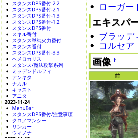
スタンスDPS番付-2.2
ローガー
スタンスDPS番付-2.1
スタンスDPS番付-1.3
エキスパ
スタンスDPS番付-1.2
スタンスDPS番付
ブラッデ
スキル番付
スタンス単純火力番付
コルセア
スタンス番付
スタンスDPS番付-3.3
画像
ヘメロカリス
†
スタンス/魔法攻撃系列
ミッデンドルフィ
前
アンキタ
ナカル
キャスト
アニタ
2023-11-24
MenuBar
スタンスDPS番付/注意事項
クロノマンシー
リンカー
ウィノナ