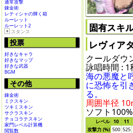
通常攻撃
錬金術
レティシャの輝く箱
ルーレット
固有スキ
ルーレット2
+
スタンス
投票
レヴィアタン ロ
好きなキャラ
クールダウン : 
好きなマップ
詠唱時間 : 1秒
好きな武器
BGM
海の悪魔と
その他
に恐怖を引
る。
錬金術
周囲半径 10m
ミクスキン
ツキミスキン
ソフト100%
サクラスキン
チョコラテスキン
レベル
10
11
家門レベル計算機
攻撃力 (%)
500
525
閲覧数