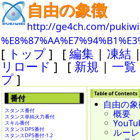
自由の象徴
http://ge4ch.com/pukiwi
%E8%87%AA%E7%94%B1%E3
[
トップ
] [
編集
|
凍結
リロード
] [
新規
|
一覧
プ
]
番付
自由の象
スタンス番付
概要
スタンス単純火力番付
YouTu
スキル番付
スタンスDPS番付
ルーレッ
スタンスDPS番付-1.2