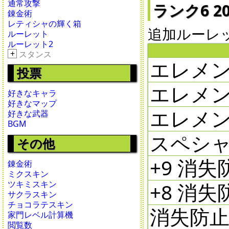
通常攻撃
ランク6 20
錬金術
レティシャの輝く箱
追加ルーレット5
ルーレット
ルーレット2
+
スタンス
エレメン
投票
エレメン
好きなキャラ
好きなマップ
エレメン
好きな武器
BGM
スペシャ
その他
+9 消失防
錬金術
ミクスキン
ツキミスキン
+8 消失防
サクラスキン
チョコラテスキン
消失防止剤 
家門レベル計算機
閲覧数