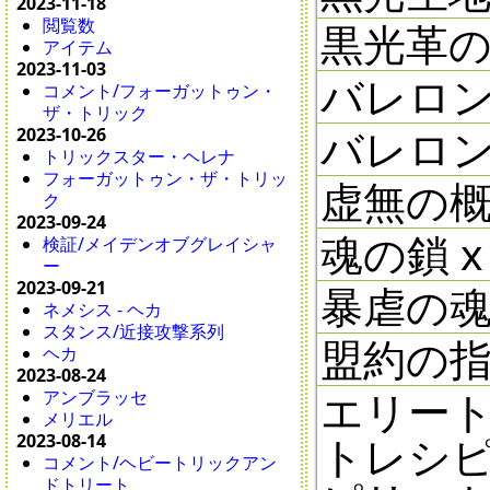
2023-11-18
閲覧数
黒光革の切
アイテム
2023-11-03
バレロン
コメント/フォーガットゥン・
ザ・トリック
バレロン
2023-10-26
トリックスター・ヘレナ
フォーガットゥン・ザ・トリッ
虚無の概念
ク
2023-09-24
魂の鎖 x 
検証/メイデンオブグレイシャ
ー
2023-09-21
暴虐の魂
ネメシス - ヘカ
スタンス/近接攻撃系列
盟約の
ヘカ
2023-08-24
エリー
アンブラッセ
メリエル
トレシピ
2023-08-14
コメント/ヘビートリックアン
ドトリート