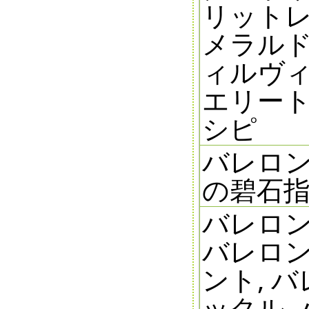
リットレ
メラルド
ィルヴィ
エリー
シピ
バレロン
の碧石
バレロン
バレロン
ント, 
ックル,