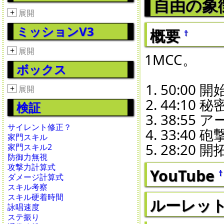
自由の象
+
展開
ミッションV3
概要
†
+
展開
1MCC。
ボックス
50:00 
+
展開
44:10 
検証
38:55
サイレント修正？
33:40 
家門スキル
28:20 開
家門スキル2
防御力無視
攻撃力計算式
YouTube
†
ダメージ計算式
スキル考察
スキル硬着時間
ルーレット 2
詠唱速度
ステ振り