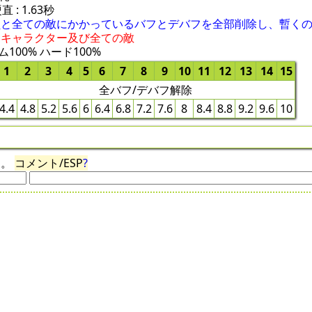
直 : 1.63秒
と全ての敵にかかっているバフとデバフを全部削除し、暫くの
家門キャラクター及び全ての敵
100% ハード100%
1
2
3
4
5
6
7
8
9
10
11
12
13
14
15
全バフ/デバフ解除
4.4
4.8
5.2
5.6
6
6.4
6.8
7.2
7.6
8
8.4
8.8
9.2
9.6
10
ん。
コメント/ESP
?