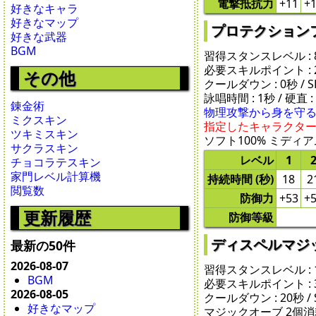
電撃抵抗力
+11
+
好きなキャラ
好きなマップ
プロテクションフィール
好きな武器
BGM
習得スタンスレベル : 
必要スキルポイント : 
その他
クールダウン : 0秒 / SP 
詠唱時間 : 1秒 / 硬直 :
錬金術
物理攻撃から身を守
ミクスキン
指定したキャラクタ
ツキミスキン
ソフト100% ミディアム
サクラスキン
レベル
1
チョコラテスキン
家門レベル計算機
持続時間 (秒)
18
2
閲覧数
防御力
+53
+
更新履歴
防御等級
ディスペルマジック -
最新の50件
2026-08-07
習得スタンスレベル : 
BGM
必要スキルポイント : 
2026-08-05
クールダウン : 20秒 / SP
好きなマップ
マジックオーブ 2個消