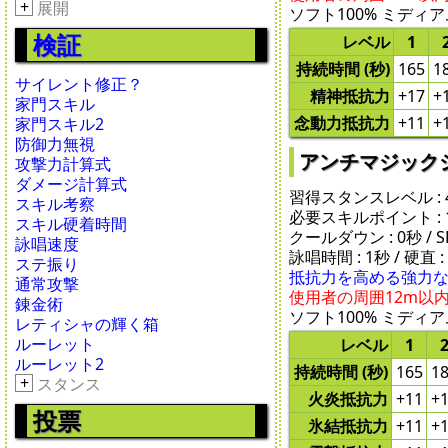
+
展開
ソフト100% ミディアム
検証
レベル
1
持続時間 (秒)
165
1
サイレント修正？
精神抵抗力
+17
+
家門スキル
念動力抵抗力
+11
+
家門スキル2
防御力無視
アンチマジックシェル 
攻撃力計算式
ダメージ計算式
習得スタンスレベル : 
スキル考察
必要スキルポイント : 
スキル硬着時間
クールダウン : 0秒 / SP 
詠唱速度
詠唱時間 : 1秒 / 硬直 :
ステ振り
抵抗力を高める強力
通常攻撃
使用者の周囲12m以
錬金術
ソフト100% ミディアム
レティシャの輝く箱
ルーレット
レベル
1
ルーレット2
持続時間 (秒)
165
1
+
スタンス
火炎抵抗力
+11
+
投票
氷結抵抗力
+11
+