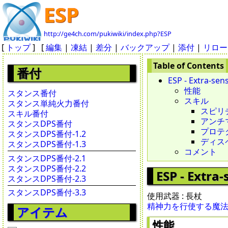
ESP
http://ge4ch.com/pukiwiki/index.php?ESP
[
トップ
] [
編集
|
凍結
|
差分
|
バックアップ
|
添付
|
リロー
番付
ESP - Extra-sen
性能
スタンス番付
スキル
スタンス単純火力番付
スピリチュ
スキル番付
アンチマジ
スタンスDPS番付
プロテクシ
スタンスDPS番付-1.2
ディスペル
スタンスDPS番付-1.3
コメント
スタンスDPS番付-2.1
スタンスDPS番付-2.2
ESP - Extra-
スタンスDPS番付-2.3
スタンスDPS番付-3.3
使用武器 : 長杖
精神力を行使する魔
アイテム
性能