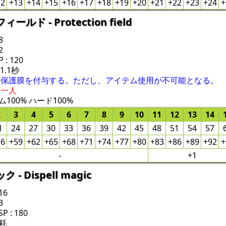
12
+13
+14
+15
+16
+17
+18
+19
+20
+21
+22
+23
+24
+
ド - Protection field
8
2
: 120
 1.1秒
る保護膜を付与する。ただし、アイテム使用が不可能となる。
ー一人
100% ハード100%
2
3
4
5
6
7
8
9
10
11
12
13
14
1
24
27
30
33
36
39
42
45
48
51
54
57
56
+59
+62
+65
+68
+71
+74
+77
+80
+83
+86
+89
+92
+
-
+1
 Dispell magic
16
3
 : 180
耗