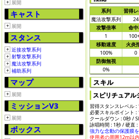
+
展開
系列
習得レ
キャスト
魔法攻撃系列
24
+
展開
攻撃倍率
命中
スタンス
1
100
移動速度
火炎
+
近接攻撃系列
100%
0
+
射撃攻撃系列
防御無視
+
魔法攻撃系列
0%
+
補助系列
マップ
スキル
+
展開
スピリチュアルシールド
ミッションV3
習得スタンスレベル : 
必要スキルポイント : 
+
展開
クールダウン : 0秒 / SP 
詠唱時間 : 1秒 / 硬直 :
ボックス
強力な念動の保護膜
使用者の周囲12m以