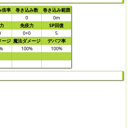
み倍率
巻き込み数
巻き込み範囲
0
0m
力
免疫力
SP回復
0
0+0
5
メージ
魔法ダメージ
デバフ率
%
100%
100%