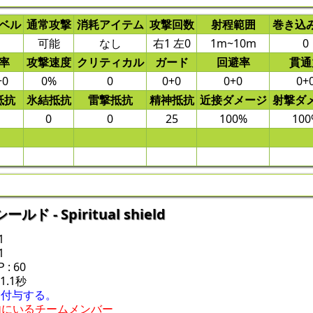
ベル
通常攻撃
消耗アイテム
攻撃回数
射程範囲
巻き込
可能
なし
右1 左0
1m~10m
0
率
攻撃速度
クリティカル
ガード
回避率
貫通
+0
0%
0
0+0
0+0
0+
抵抗
氷結抵抗
雷撃抵抗
精神抵抗
近接ダメージ
射撃ダ
0
0
25
100%
100
 - Spiritual shield
1
1
: 60
 1.1秒
を付与する。
内にいるチームメンバー