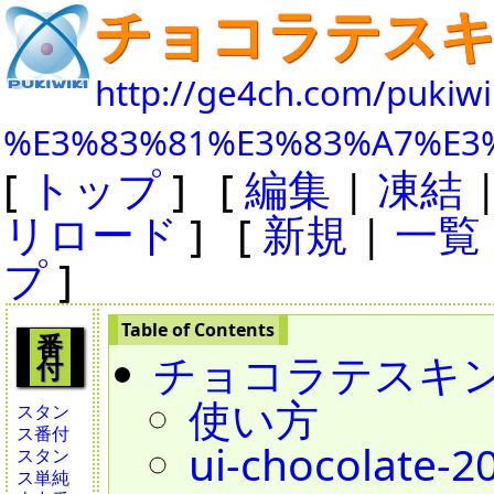
チョコラテス
http://ge4ch.com/pukiwi
%E3%83%81%E3%83%A7%E3
[
トップ
] [
編集
|
凍結
リロード
] [
新規
|
一覧
プ
]
番
チョコラテスキ
付
使い方
スタン
ス番付
ui-chocolate-2
スタン
ス単純