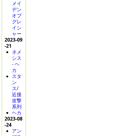
メイ
デン
オブ
グレ
イシ
ャー
2023-09
-21
ネメ
シス
- ヘ
カ
スタ
ン
ス/
近接
攻撃
系列
ヘカ
2023-08
-24
アン