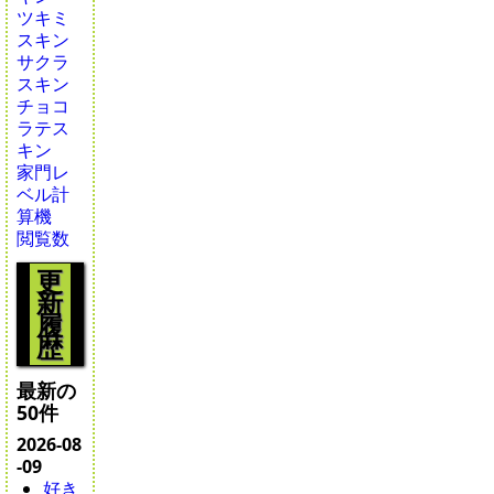
ツキミ
スキン
サクラ
スキン
チョコ
ラテス
キン
家門レ
ベル計
算機
閲覧数
更
新
履
歴
最新の
50件
2026-08
-09
好き