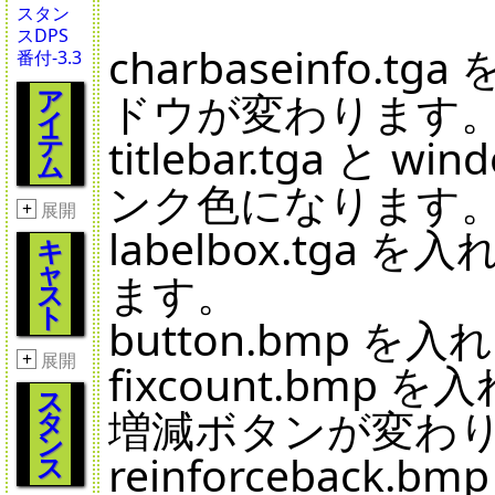
スタン
スDPS
charbaseinf
番付-3.3
ア
ドウが変わります
イ
テ
titlebar.tga 
ム
ンク色になります
+
展開
labelbox.tg
キ
ャ
ます。
ス
ト
button.bmp
+
展開
fixcount.bm
ス
増減ボタンが変わ
タ
ン
reinforcebac
ス