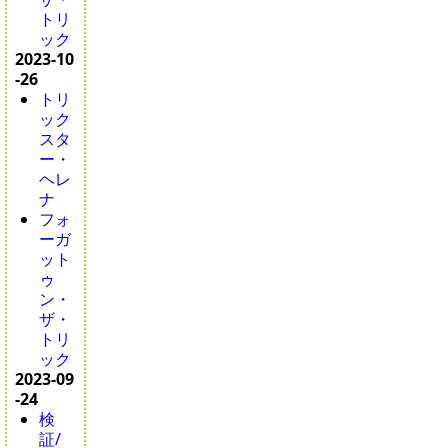
トリ
ック
2023-10
-26
トリ
ック
スタ
ー・
ヘレ
ナ
フォ
ーガ
ット
ゥ
ン・
ザ・
トリ
ック
2023-09
-24
検
証/