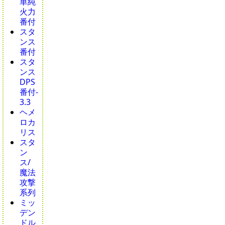
単純
火力
番付
スタ
ンス
番付
スタ
ンス
DPS
番付-
3.3
ヘメ
ロカ
リス
スタ
ン
ス/
魔法
攻撃
系列
ミッ
デン
ドル