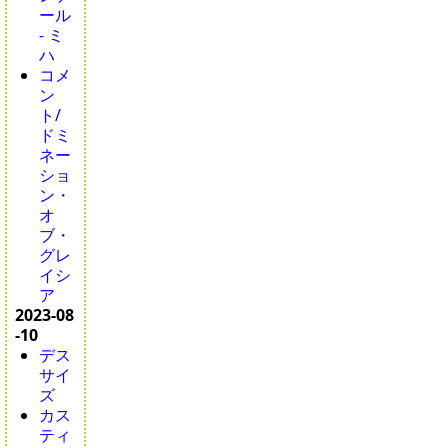
ール
- ミ
ハ
コメ
ン
ト/
ドミ
ネー
ショ
ン・
オ
ブ・
グレ
イシ
ア
2023-08
-10
デス
サイ
ズ
カス
ティ