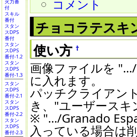
コメント
火力番
付
スキル
番付
チョコラテスキ
スタン
スDPS
番付
スタン
使い方
†
スDPS
番付-1.2
スタン
画像ファイルを ".../Gra
スDPS
番付-1.3
に入れます。
スタン
パッチクライアン
スDPS
番付-2.1
き、"ユーザースキ
スタン
スDPS
※ ".../Granado E
番付-2.2
スタン
入っている場合は
スDPS
番付-2.3