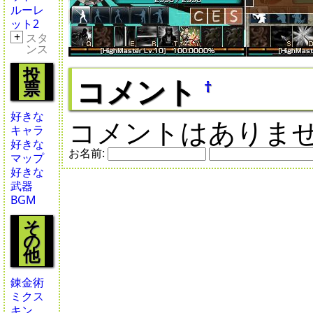
ルーレ
ット2
+
スタ
ンス
投
コメント
†
票
好きな
コメントはありま
キャラ
好きな
お名前:
マップ
好きな
武器
BGM
そ
の
他
錬金術
ミクス
キン