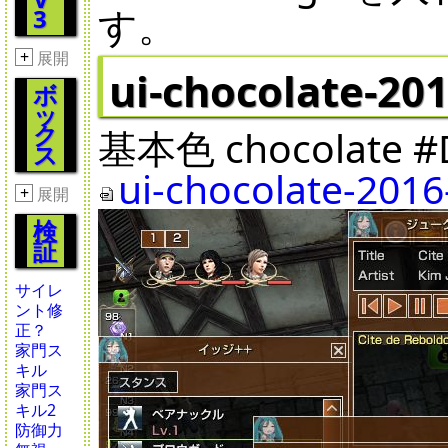
す。
3
+
展開
ui-chocolate-20
ボ
ッ
ク
基本色 chocolate #D
ス
ui-chocolate-2016
+
展開
検
証
サイレ
ント修
正？
家門ス
キル
家門ス
キル2
防御力