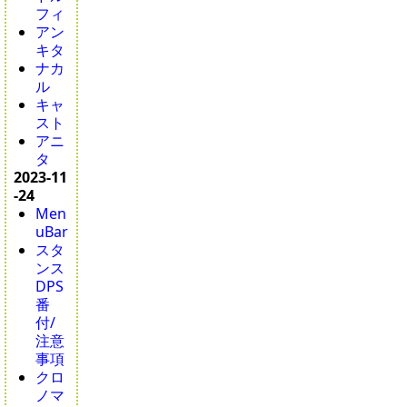
フィ
アン
キタ
ナカ
ル
キャ
スト
アニ
タ
2023-11
-24
Men
uBar
スタ
ンス
DPS
番
付/
注意
事項
クロ
ノマ