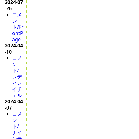
2024-07
-26
コメ
ン
ト/Fr
ontP
age
2024-04
-10
コメ
ン
ト/
レデ
ィレ
イチ
ェル
2024-04
-07
コメ
ン
ト/
ナイ
ンテ