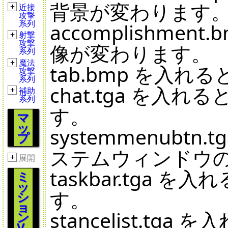
背景が変わります
+
近接
攻撃
系列
accomplishm
+
射撃
攻撃
像が変わります。
系列
+
魔法
tab.bmp を入
攻撃
系列
chat.tga を
+
補助
系列
す。
マ
ッ
systemmenub
プ
ステムウィンドウ
+
展開
taskbar.tga
ミ
ッ
す。
シ
ョ
stancelist.
ン
V