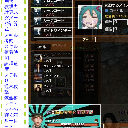
無視
攻撃力
計算式
ダメー
ジ計算
式
スキル
考察
スキル
硬着時
間
詠唱速
度
ステ振
り
通常攻
撃
錬金術
レティ
シャの
輝く箱
ルーレ
ット