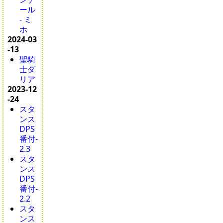
ール
- ミ
ホ
2024-03
-13
聖騎
士ダ
リア
2023-12
-24
スタ
ンス
DPS
番付-
2.3
スタ
ンス
DPS
番付-
2.2
スタ
ンス