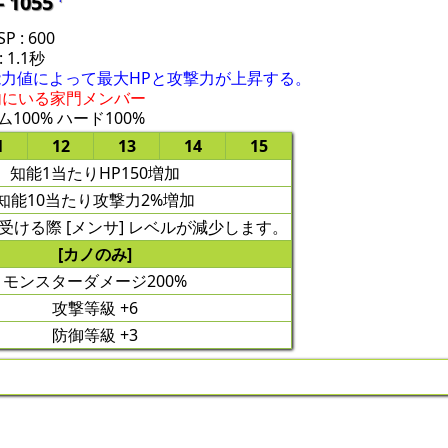
- 1055
 : 600
 1.1秒
力値によって最大HPと攻撃力が上昇する。
内にいる家門メンバー
100% ハード100%
1
12
13
14
15
知能1当たりHP150増加
知能10当たり攻撃力2%増加
受ける際 [メンサ] レベルが減少します。
[カノのみ]
モンスターダメージ200%
攻撃等級 +6
防御等級 +3