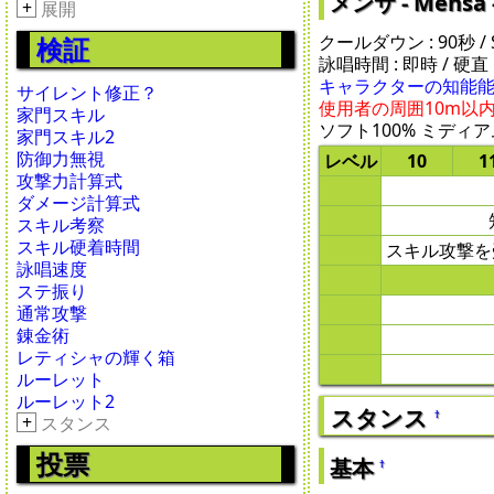
メンサ - Mensa 
+
展開
クールダウン : 90秒 / SP
検証
詠唱時間 : 即時 / 硬直 :
キャラクターの知能能
サイレント修正？
使用者の周囲10m以
家門スキル
ソフト100% ミディアム
家門スキル2
防御力無視
レベル
10
1
攻撃力計算式
ダメージ計算式
スキル考察
スキル硬着時間
スキル攻撃を
詠唱速度
ステ振り
通常攻撃
錬金術
レティシャの輝く箱
ルーレット
ルーレット2
スタンス
†
+
スタンス
投票
基本
†