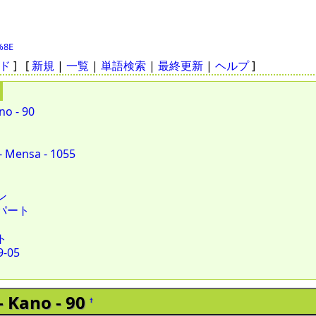
%8E
ド
] [
新規
|
一覧
|
単語検索
|
最終更新
|
ヘルプ
]
no - 90
Mensa - 1055
ン
パート
ト
9-05
 Kano - 90
†