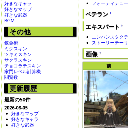
フォーティテュ
好きなキャラ
好きなマップ
ベテラン
†
好きな武器
BGM
エキスパート
†
その他
エンハンスタクティ
ストーリーテー
錬金術
ミクスキン
画像
†
ツキミスキン
サクラスキン
前
チョコラテスキン
家門レベル計算機
閲覧数
更新履歴
最新の50件
2026-08-05
好きなマップ
好きなキャラ
好きな武器