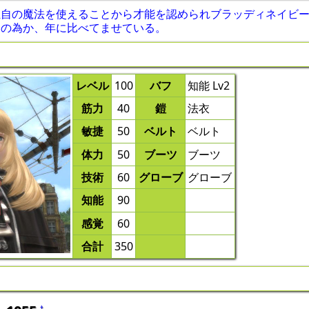
自の魔法を使えることから才能を認められブラッディネイビー
その為か、年に比べてませている。
レベル
100
バフ
知能 Lv2
筋力
40
鎧
法衣
敏捷
50
ベルト
ベルト
体力
50
ブーツ
ブーツ
技術
60
グローブ
グローブ
知能
90
感覚
60
合計
350
†