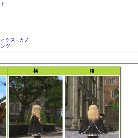
ード
クス - カノ
リング
横
後