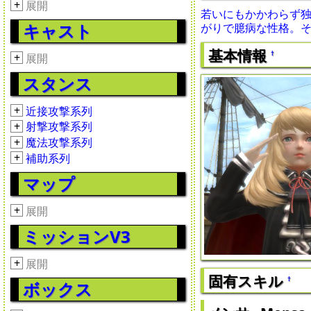
+
展開
若いにもかかわらず独
キャスト
がりで臆病な性格。
基本情報
†
+
展開
スタンス
+
近接攻撃系列
+
射撃攻撃系列
+
魔法攻撃系列
+
補助系列
マップ
+
展開
ミッションV3
+
展開
固有スキル
†
ボックス