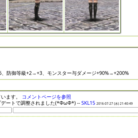
6、防御等級+2→+3、モンスター与ダメージ+90%→+200%
ています。
コメントページを参照
ップデートで調整されました(*ΦωΦ*) --
SKL15
2016-07-27 (水) 21:40:49