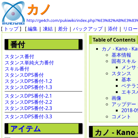
カノ
http://ge4ch.com/pukiwiki/index.php?%E3%82%AB%E3%83
[
トップ
] [
編集
|
凍結
|
差分
|
バックアップ
|
添付
|
リロー
番付
カノ - Kano - Ka
基本情報
スタンス番付
固有スキル
スタンス単純火力番付
メンサ - 
スキル番付
スタンス
スタンスDPS番付
基本
スタンスDPS番付-1.2
ベテラ
スタンスDPS番付-1.3
エキス
スタンスDPS番付-2.1
画像
スタンスDPS番付-2.2
アップデー
スタンスDPS番付-2.3
2018-0
スタンスDPS番付-3.3
コメント
アイテム
カノ - Kano -