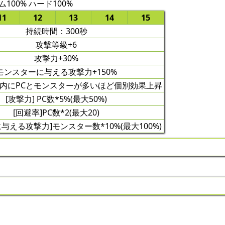
100% ハード100%
11
12
13
14
15
持続時間：300秒
攻撃等級+6
攻撃力+30%
モンスターに与える攻撃力+150%
囲内にPCとモンスターが多いほど個別効果上昇
[攻撃力] PC数*5%(最大50%)
[回避率]PC数*2(最大20)
与える攻撃力]モンスター数*10%(最大100%)