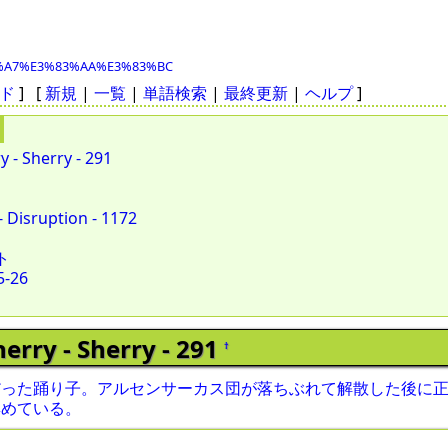
%82%A7%E3%83%AA%E3%83%BC
ド
] [
新規
|
一覧
|
単語検索
|
最終更新
|
ヘルプ
]
- Sherry - 291
Disruption - 1172
ト
5-26
rry - Sherry - 291
†
だった踊り子。アルセンサーカス団が落ちぶれて解散した後に
集めている。