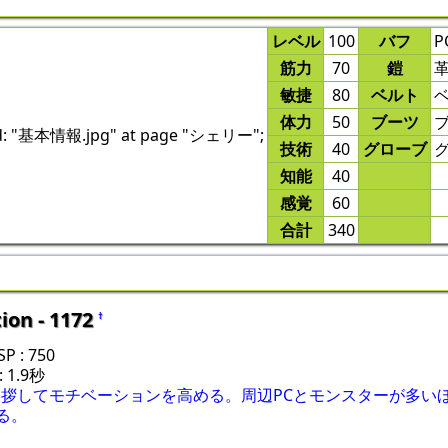
レベル
100
バフ
P
筋力
70
鎧
敏捷
80
ベルト
体力
50
ブーツ
ound: "基本情報.jpg" at page "シェリー";
技術
40
グローブ
知能
40
感覚
60
合計
340
ion - 1172
†
 : 750
 1.9秒
拶してモチベーションを高める。周辺PCとモンスターが多いほ
る。