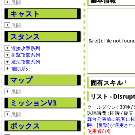
+
展開
キャスト
+
展開
スタンス
&ref(): File not f
+
近接攻撃系列
+
射撃攻撃系列
+
魔法攻撃系列
+
補助系列
マップ
固有スキル
†
+
展開
リスト - Disrupt
ミッションV3
クールダウン : 30秒 / SP
詠唱時間 : 即時 / 硬直 :
+
展開
舞台公演前に観客に挨
ボックス
時、[反撃]が適用され
使用者自身