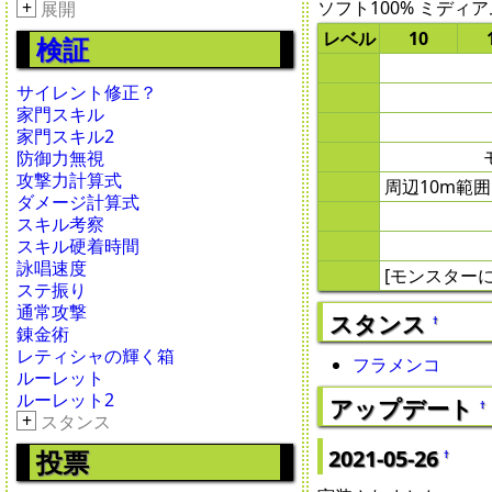
ソフト100% ミディアム
+
展開
レベル
10
検証
サイレント修正？
家門スキル
家門スキル2
防御力無視
攻撃力計算式
周辺10m範
ダメージ計算式
スキル考察
スキル硬着時間
詠唱速度
[モンスターに
ステ振り
通常攻撃
スタンス
†
錬金術
レティシャの輝く箱
フラメンコ
ルーレット
ルーレット2
アップデート
†
+
スタンス
2021-05-26
投票
†