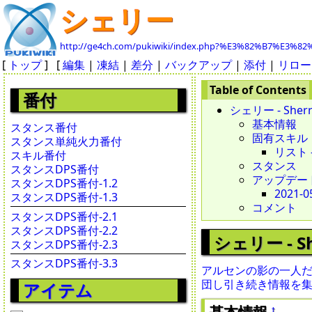
シェリー
http://ge4ch.com/pukiwiki/index.php?%E3%82%B7%E3
[
トップ
] [
編集
|
凍結
|
差分
|
バックアップ
|
添付
|
リロー
番付
シェリー - Sherry 
基本情報
スタンス番付
固有スキル
スタンス単純火力番付
リスト - 
スキル番付
スタンス
スタンスDPS番付
アップデー
スタンスDPS番付-1.2
2021-0
スタンスDPS番付-1.3
コメント
スタンスDPS番付-2.1
スタンスDPS番付-2.2
シェリー - She
スタンスDPS番付-2.3
スタンスDPS番付-3.3
アルセンの影の一人
団し引き続き情報を
アイテム
基本情報
†