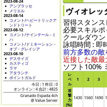
2023-08-24
アンブラッセ
ヴィオレッタ -
メリエル
2023-08-14
習得スタンスレ
コメント/ヘビートリックア
ンドトリート
必要スキルポイ
2023-08-12
コメント/ナインテール - ミ
クールダウン : 2
ハ
詠唱時間 : 即時 
コメント/ドミネーション・
オブ・グレイシア
前方多数の敵
2023-08-10
近接した敵最
デスサイズ
カスティゴ
ソフト100%
ラマ
アタランテ
レ
ポイントガルド
ベ
1
2
3
ル
今日 : 1 昨日 : 0
オンライン : 4 合計 : 4825
攻
撃
Granado Espada 4ch
1430
1560
1690
力
@ Value Server
(%)