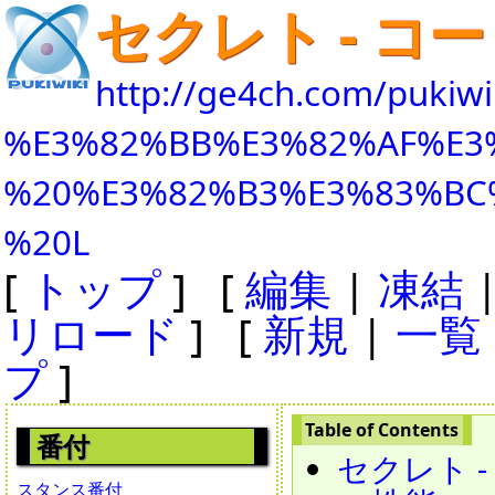
セクレト - コー
http://ge4ch.com/pukiwi
%E3%82%BB%E3%82%AF%E3
%20%E3%82%B3%E3%83%BC
%20L
[
トップ
] [
編集
|
凍結
リロード
] [
新規
|
一覧
プ
]
番付
セクレト - Se
スタンス番付