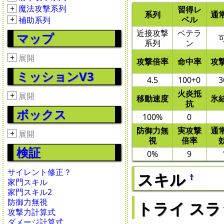
+
魔法攻撃系列
習得レ
系列
通
+
ベル
補助系列
近接攻撃
ベテラ
マップ
系列
ン
+
展開
攻撃倍率
命中率
攻
ミッションV3
4.5
100+0
3
火炎抵
+
展開
移動速度
氷
抗
ボックス
100%
0
防御力無
実攻撃
通
+
展開
視
倍率
検証
0%
9
サイレント修正？
スキル
†
家門スキル
家門スキル2
防御力無視
トライ スラッシ
攻撃力計算式
ダメージ計算式