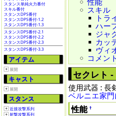
性能
スタンス単純火力番付
スキル
スキル番付
スタンスDPS番付
トライ 
スタンスDPS番付-1.2
ハーフ 
スタンスDPS番付-1.3
ジャグラ
スタンスDPS番付-2.1
スタンスDPS番付-2.2
カッティ
スタンスDPS番付-2.3
ヴィオレ
スタンスDPS番付-3.3
コメン
アイテム
+
展開
セクレト - Se
キャスト
使用武器 : 
+
展開
ベルニエ家門
スタンス
性能
†
+
近接攻撃系列
+
射撃攻撃系列