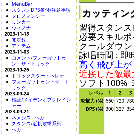
MenuBar
スタンスDPS番付/注意事項
カッティングアー
クロノマンシー
リンカー
習得スタンスレ
ウィノナ
必要スキルポイ
2023-11-18
閲覧数
クールダウン : 1
アイテム
2023-11-03
詠唱時間 : 即時 
コメント/フォーガットゥ
高く飛び上が
ン・ザ・トリック
2023-10-26
近接した敵最
トリックスター・ヘレナ
ソフト100%
フォーガットゥン・ザ・ト
リック
レベル
1
2
3
2023-09-24
検証/メイデンオブグレイシ
攻撃力 (%)
660
720
78
ャー
DPS (%)
300
327
35
2023-09-21
ネメシス - ヘカ
スタンス/近接攻撃系列
ヘカ