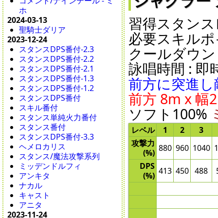
ジャグラー カッ
コメント/ナインテール - ミ
ホ
習得スタンスレ
2024-03-13
聖騎士ダリア
必要スキルポイ
2023-12-24
スタンスDPS番付-2.3
クールダウン : 1
スタンスDPS番付-2.2
詠唱時間 : 即時 
スタンスDPS番付-2.1
スタンスDPS番付-1.3
前方に突進し
スタンスDPS番付-1.2
前方 8m x 
スタンスDPS番付
スキル番付
ソフト100%
スタンス単純火力番付
スタンス番付
レベル
1
2
3
スタンスDPS番付-3.3
攻撃力
ヘメロカリス
880
960
1040
(%)
スタンス/魔法攻撃系列
ミッデンドルフィ
DPS
413
450
488
アンキタ
(%)
ナカル
キャスト
アニタ
2023-11-24