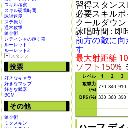
習得スタンスレ
スキル考察
スキル硬着時間
必要スキルポイ
詠唱速度
クールダウン : 5
ステ振り
通常攻撃
詠唱時間 : 即時 
錬金術
前方の敵に向
レティシャの輝く箱
ルーレット
す
ルーレット2
最大射距離 10
+
スタンス
ソフト150%
投票
レベル
1
2
3
好きなキャラ
好きなマップ
攻撃力
770
840
910
好きな武器
(%)
BGM
DPS (%)
330
360
390
その他
錬金術
ミクスキン
ハーフ ディバイ