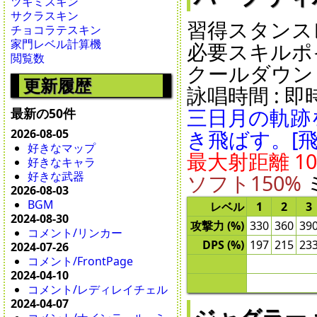
ツキミスキン
サクラスキン
習得スタンスレ
チョコラテスキン
家門レベル計算機
必要スキルポイ
閲覧数
クールダウン : 7
更新履歴
詠唱時間 : 即時 
三日月の軌跡
最新の50件
き飛ばす。[
2026-08-05
好きなマップ
最大射距離 10
好きなキャラ
好きな武器
ソフト150%
2026-08-03
BGM
レベル
1
2
3
2024-08-30
攻撃力 (%)
330
360
39
コメント/リンカー
DPS (%)
197
215
23
2024-07-26
コメント/FrontPage
2024-04-10
コメント/レディレイチェル
2024-04-07