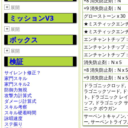
+8 消失防止剤：N
+
展開
+9 消失防止剤：N
グローストーン x 30
ミッションV3
★ミスティックエンチャ
+
展開
★ミスティックエンチャ
ボックス
エンチャントチップ：V 
エンチャントチップ：V 
+
展開
エンチャントチップ：V 
検証
消失防止剤：N x 5
+8 消失防止剤：N x 
サイレント修正？
+9 消失防止剤：N x 
家門スキル
家門スキル2
ドラゴニックロッド, 
防御力無視
ラゴニックソード, 
攻撃力計算式
ト, ドラゴニック レ
ダメージ計算式
ッフ, ドラゴニック 
スキル考察
ニック ボウガン
スキル硬着時間
サーペントキャノン,
詠唱速度
ー, サーペントライフ
ステ振り