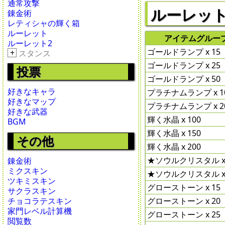
通常攻撃
ルーレット 2
錬金術
レティシャの輝く箱
ルーレット
アイテムグルー
ルーレット2
ゴールドランプ x 15
+
スタンス
ゴールドランプ x 25
投票
ゴールドランプ x 50
好きなキャラ
プラチナムランプ x 1
好きなマップ
プラチナムランプ x 2
好きな武器
輝く水晶 x 100
BGM
輝く水晶 x 150
その他
輝く水晶 x 200
★ソウルクリスタル x
錬金術
ミクスキン
★ソウルクリスタル x
ツキミスキン
グローストーン x 15
サクラスキン
グローストーン x 20
チョコラテスキン
家門レベル計算機
グローストーン x 25
閲覧数