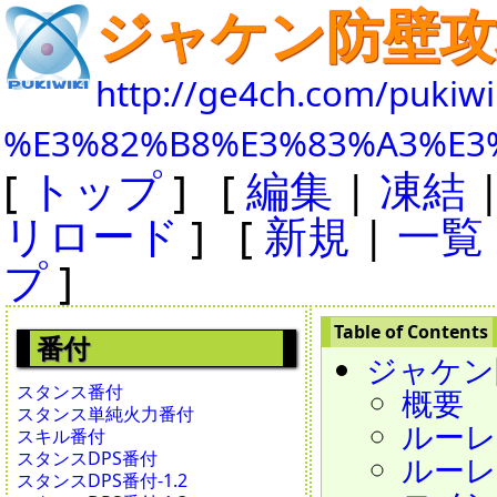
ジャケン防壁攻
http://ge4ch.com/pukiwi
%E3%82%B8%E3%83%A3%E3
[
トップ
] [
編集
|
凍結
リロード
] [
新規
|
一覧
プ
]
番付
ジャケン
スタンス番付
概要
スタンス単純火力番付
ルーレッ
スキル番付
スタンスDPS番付
ルーレッ
スタンスDPS番付-1.2