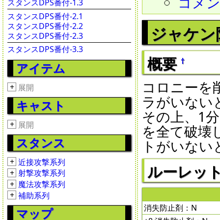
コメ
スタンスDPS番付-1.3
スタンスDPS番付-2.1
スタンスDPS番付-2.2
ジャケン
スタンスDPS番付-2.3
スタンスDPS番付-3.3
概要
†
アイテム
コロニーを
+
展開
ラがいない
キャスト
その上、1
+
展開
を全て破壊
スタンス
トがいない
+
近接攻撃系列
ルーレット 2
+
射撃攻撃系列
+
魔法攻撃系列
+
補助系列
消失防止剤：N
マップ