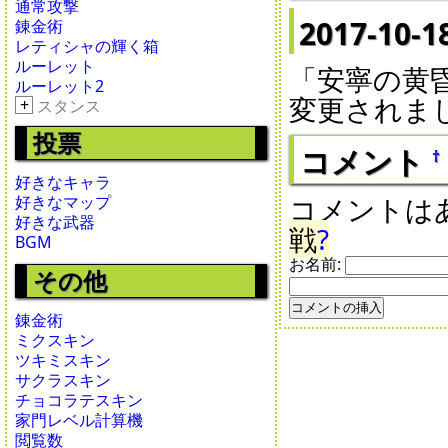
通常攻撃
2017-10-1
錬金術
レティシャの輝く箱
ルーレット
「安寧の黄
ルーレット2
変更されま
+
スタンス
投票
コメント
†
好きなキャラ
コメントは
好きなマップ
好きな武器
戦
?
BGM
お名前:
その他
錬金術
ミクスキン
ツキミスキン
サクラスキン
チョコラテスキン
家門レベル計算機
閲覧数