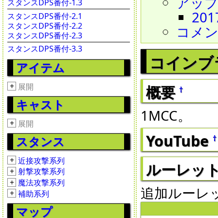
アッ
スタンスDPS番付-1.3
201
スタンスDPS番付-2.1
スタンスDPS番付-2.2
コメ
スタンスDPS番付-2.3
スタンスDPS番付-3.3
コインブ
アイテム
+
展開
概要
†
キャスト
1MCC。
+
展開
YouTube
†
スタンス
+
近接攻撃系列
ルーレット 2
+
射撃攻撃系列
+
魔法攻撃系列
追加ルーレット1
+
補助系列
マップ