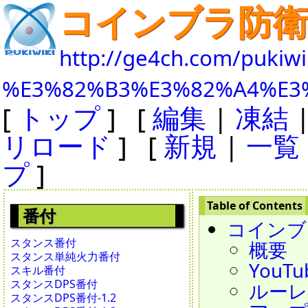
コインブラ防衛
http://ge4ch.com/pukiwi
%E3%82%B3%E3%82%A4%E3
[
トップ
] [
編集
|
凍結
リロード
] [
新規
|
一覧
プ
]
番付
コインブ
スタンス番付
概要
スタンス単純火力番付
YouTu
スキル番付
スタンスDPS番付
ルーレッ
スタンスDPS番付-1.2