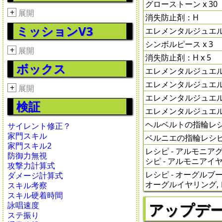
グローストーン x 30
+
展開
消失防止剤：H
ミッションV3
エレメンタルジュエル 
シンボルピース x 3
+
展開
消失防止剤：H x 5
ボックス
エレメンタルジュエル x
エレメンタルジュエル x
+
展開
エレメンタルジュエル x
検証
エレメンタルジュエル x
ヘルベルトの指輪レ
サイレント修正？
家門スキル
ベルニエの指輪レシ
家門スキル2
レシピ - アルモニアグ
防御力無視
シピ - アルモニアイ
攻撃力計算式
レシピ - オーグルブー
ダメージ計算式
オーグルイヤリング, 
スキル考察
スキル硬着時間
詠唱速度
アップデ
ステ振り