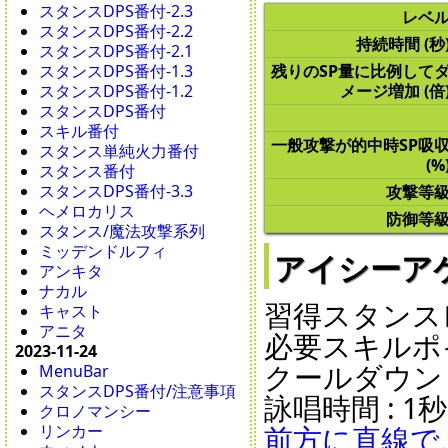
スタンスDPS番付-2.3
レベ
スタンスDPS番付-2.2
持続時間 (秒
スタンスDPS番付-2.1
スタンスDPS番付-1.3
残りのSP量に比例して
スタンスDPS番付-1.2
メージ増加 (倍
スタンスDPS番付
スキル番付
一般攻撃が的中時SP吸
スタンス単純火力番付
(%
スタンス番付
スタンスDPS番付-3.3
攻撃等
ヘメロカリス
防御等
スタンス/魔法攻撃系列
ミッデンドルフィ
アイシーアケロン
アンキタ
ナカル
習得スタンスレ
キャスト
アニタ
必要スキルポイ
2023-11-24
クールダウン : 1
MenuBar
スタンスDPS番付/注意事項
詠唱時間 : 1秒 
クロノマンシー
前方に直線で
リンカー