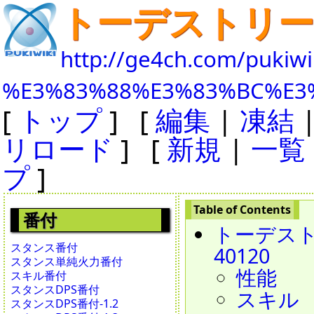
トーデストリ
http://ge4ch.com/pukiwi
%E3%83%88%E3%83%BC%E3
[
トップ
] [
編集
|
凍結
リロード
] [
新規
|
一覧
プ
]
番付
トーデストリープ
スタンス番付
40120
スタンス単純火力番付
性能
スキル番付
スタンスDPS番付
スキル
スタンスDPS番付-1.2