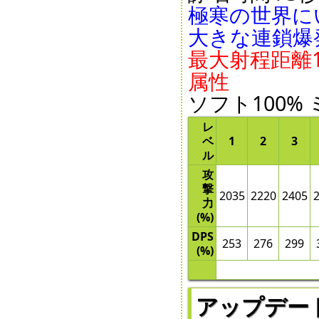
極寒の世界に
大きな連鎖爆
最大射程距離11
属性
ソフト100% 
レ
ベ
1
2
3
ル
攻
撃
2035
2220
2405
力
(%)
DPS
253
276
299
(%)
アップデー