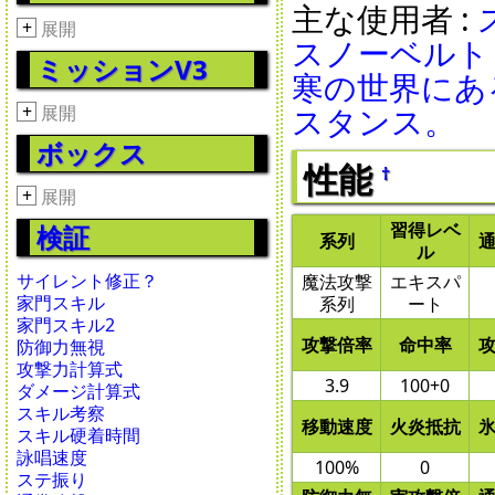
主な使用者 :
+
展開
スノーベルト
ミッションV3
寒の世界にあ
スタンス。
+
展開
ボックス
性能
†
+
展開
習得レベ
検証
系列
ル
サイレント修正？
魔法攻撃
エキスパ
家門スキル
系列
ート
家門スキル2
攻撃倍率
命中率
防御力無視
攻撃力計算式
3.9
100+0
ダメージ計算式
スキル考察
移動速度
火炎抵抗
スキル硬着時間
詠唱速度
100%
0
ステ振り