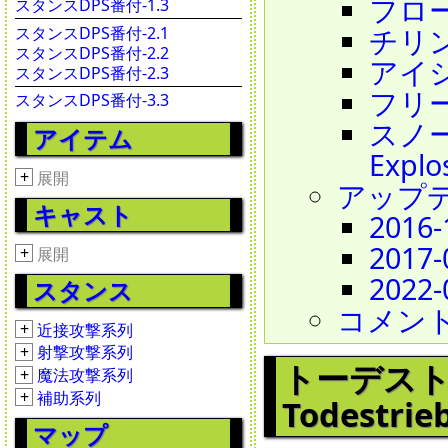
フローズ
スタンスDPS番付-1.3
チリング
スタンスDPS番付-2.1
スタンスDPS番付-2.2
アイシー
スタンスDPS番付-2.3
フリーズ
スタンスDPS番付-3.3
スノー
アイテム
Explo
+
展開
アップ
キャスト
2016-
2017-
+
展開
2022-
スタンス
コメン
+
近接攻撃系列
+
射撃攻撃系列
トーデストリー
+
魔法攻撃系列
+
補助系列
Todestrie
マップ