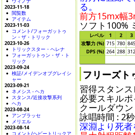
ウィノナ
る。
2023-11-18
閲覧数
前方15mx幅
アイテム
ソフト100% 
2023-11-03
コメント/フォーガットゥ
レベル
1
2
3
ン・ザ・トリック
2023-10-26
攻撃力 (%)
715
780
84
トリックスター・ヘレナ
DPS (%)
264
288
31
フォーガットゥン・ザ・ト
リック
2023-09-24
フリーズトゥデス 
検証/メイデンオブグレイシ
ャー
2023-09-21
習得スタンスレ
ネメシス - ヘカ
必要スキルポイ
スタンス/近接攻撃系列
ヘカ
クールダウン : 2
2023-08-24
詠唱時間 : 2秒 
アンブラッセ
メリエル
深淵より死者
2023-08-14
コメント/ヘビートリックア