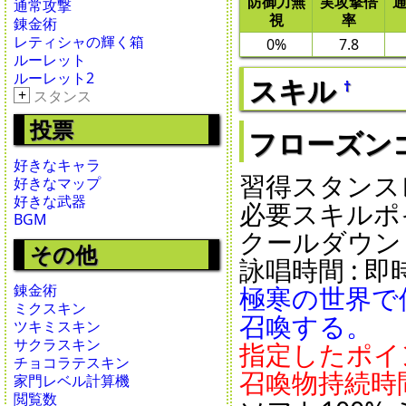
防御力無
実攻撃倍
通常攻撃
視
率
錬金術
レティシャの輝く箱
0%
7.8
ルーレット
ルーレット2
スキル
†
+
スタンス
投票
フローズンゴース
好きなキャラ
習得スタンスレ
好きなマップ
好きな武器
必要スキルポイ
BGM
クールダウン : 5
その他
詠唱時間 : 即時 
極寒の世界で
錬金術
ミクスキン
召喚する。
ツキミスキン
サクラスキン
指定したポイ
チョコラテスキン
召喚物持続時間
家門レベル計算機
閲覧数