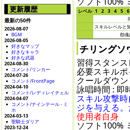
ソフト100% 
更新履歴
レベル
1
2
3
4
5
6
最新の50件
スキルレベルと
2026-08-07
怨魂
BGM
2026-08-05
チリングソウル -
好きなマップ
好きなキャラ
好きな武器
習得スタンスレ
2024-08-30
必要スキルポイ
コメント/リンカー
2024-07-26
クールダウン : 7
コメント/FrontPage
2024-04-10
詠唱時間 : 即時 
コメント/レディレイチェル
スキル攻撃時
2024-04-07
コメント/ナインテール - ミ
ジを与える。
ホ
使用者自身
2024-03-13
聖騎士ダリア
ソフト100% 
2023-12-24