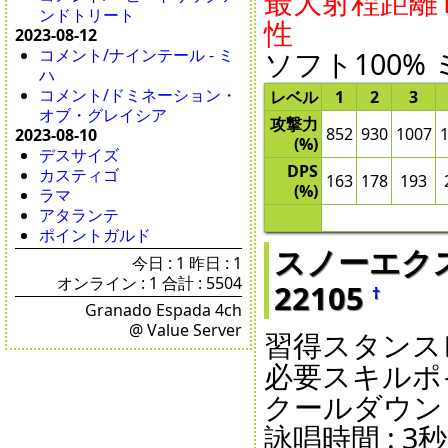
最大射程距離11
ンドトリート
性
2023-08-12
ソフト100% 
コメント/ナインテール - ミ
ハ
コメント/ドミネーション・
レベル
1
2
3
オブ・グレイシア
攻撃力
852
930
1007
2023-08-10
(%)
デスサイズ
DPS
カスティゴ
163
178
193
(%)
ラマ
アタランテ
ポイントガルド
スノーエクスプロ
今日 : 1 昨日 : 1
オンライン : 1 合計 : 5504
22105
†
Granado Espada 4ch
@ Value Server
習得スタンスレ
必要スキルポイ
クールダウン : 3
詠唱時間 : 3秒 