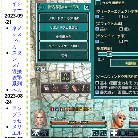
イシ
ャー
2023-09
-21
ネメ
シス
- ヘ
カ
スタ
ン
ス/
近接
攻撃
系列
ヘカ
2023-08
-24
アン
ブラ
ッセ
メリ
エル