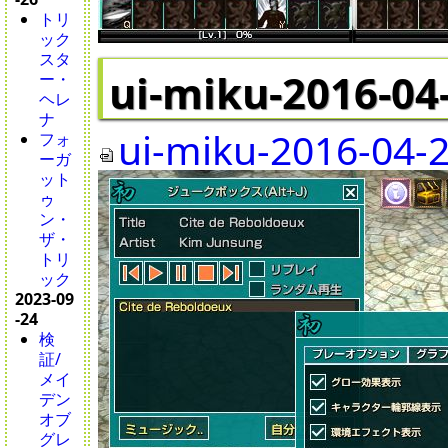
トリ
ック
スタ
ui-miku-2016-04
ー・
ヘレ
ナ
ui-miku-2016-04-2
フォ
ーガ
ット
ゥ
ン・
ザ・
トリ
ック
2023-09
-24
検
証/
メイ
デン
オブ
グレ