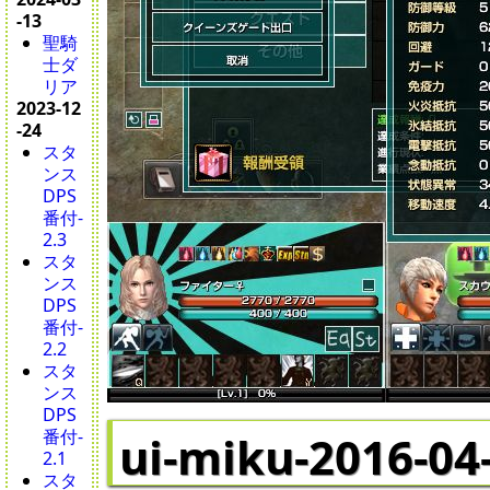
-13
聖騎
士ダ
リア
2023-12
-24
スタ
ンス
DPS
番付-
2.3
スタ
ンス
DPS
番付-
2.2
スタ
ンス
DPS
番付-
ui-miku-2016-04
2.1
スタ