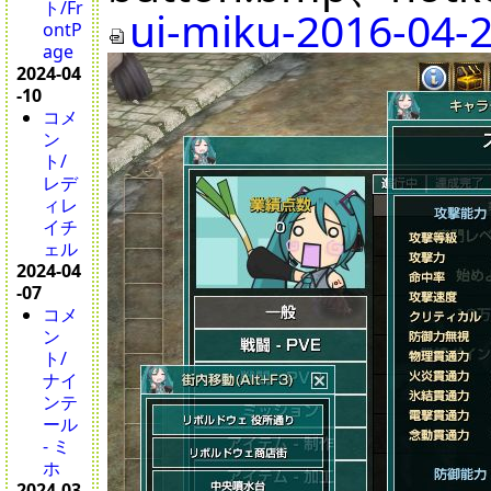
ト/Fr
ui-miku-2016-04-2
ontP
age
2024-04
-10
コメ
ン
ト/
レデ
ィレ
イチ
ェル
2024-04
-07
コメ
ン
ト/
ナイ
ンテ
ール
- ミ
ホ
2024-03