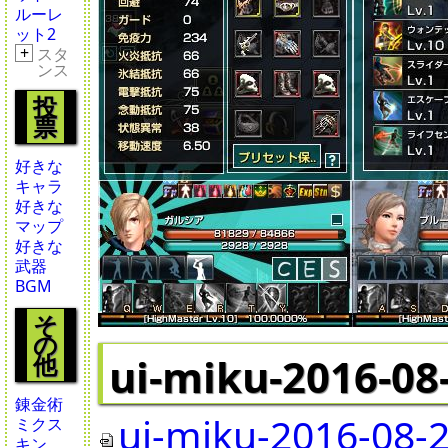
ルーレ
ット2
+
スタ
ンス
投
票
好きな
キャラ
好きな
マップ
好きな
武器
BGM
そ
の
他
ui-miku-2016-08
錬金術
ui-miku-2016-08-2
ミクス
キン