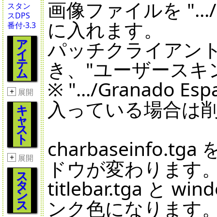
画像ファイルを ".../Gra
スタン
スDPS
に入れます。
番付-3.3
ア
パッチクライアン
イ
テ
き、"ユーザースキ
ム
※ ".../Granado E
+
展開
入っている場合は
キ
ャ
ス
ト
charbaseinf
+
展開
ドウが変わります
ス
titlebar.tga 
タ
ン
ンク色になります
ス