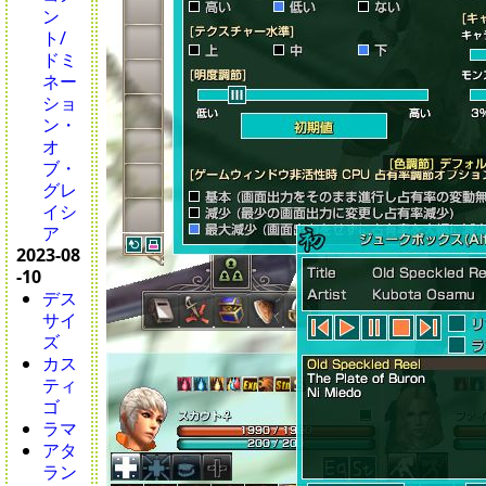
ン
ト/
ドミ
ネー
ショ
ン・
オ
ブ・
グレ
イシ
ア
2023-08
-10
デス
サイ
ズ
カス
ティ
ゴ
ラマ
アタ
ラン