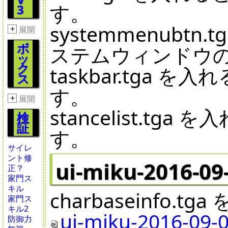
す。
3
systemmenub
+
展開
ボ
ステムウィンドウ
ッ
ク
taskbar.tga
ス
す。
+
展開
stancelist.
検
証
す。
サイレ
ント修
ui-miku-2016-09
正？
家門ス
キル
charbaseinfo.t
家門ス
キル2
ui-miku-2016-09-0
防御力