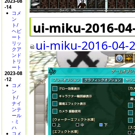
2023-08
-14
コメ
ン
ui-miku-2016-04
ト/
ヘビ
ート
ui-miku-2016-04-2
リッ
クア
ンド
トリ
ート
2023-08
-12
コメ
ン
ト/
ナイ
ンテ
ール
- ミ
ハ
コメ