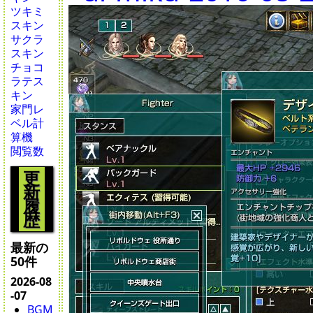
ツキミ
スキン
サクラ
スキン
チョコ
ラテス
キン
家門レ
ベル計
算機
閲覧数
更
新
履
歴
最新の
50件
2026-08
-07
BGM