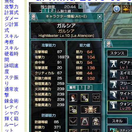
無視
攻撃力
計算式
ダメー
ジ計算
式
スキル
考察
スキル
硬着時
間
詠唱速
度
ステ振
り
通常攻
撃
錬金術
レティ
シャの
輝く箱
ルーレ
ット