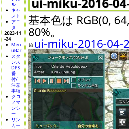
ui-miku-2016-04
ル
キャ
基本色は RGB(0, 64
スト
アニ
80%。
タ
2023-11
ui-miku-2016-04-2
-24
Men
uBar
スタ
ンス
DPS
番
付/
注意
事項
クロ
ノマ
ンシ
ー
リン
カー