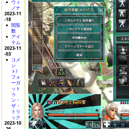
ウィ
ノナ
2023-11
-18
閲覧
数
アイ
テム
2023-11
-03
コメ
ン
ト/
フォ
ーガ
ット
ゥ
ン・
ザ・
トリ
ック
2023-10
-26