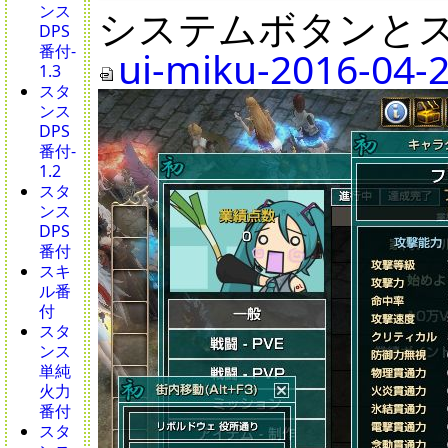
ンス
システムボタンと
DPS
番付-
ui-miku-2016-04-2
1.3
スタ
ンス
DPS
番付-
1.2
スタ
ンス
DPS
番付
スキ
ル番
付
スタ
ンス
単純
火力
番付
スタ