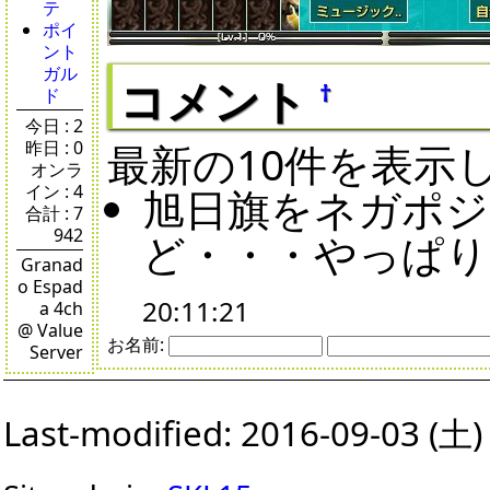
テ
ポイ
ント
ガル
コメント
†
ド
今日 : 2
最新の10件を表示
昨日 : 0
オンラ
イン : 4
旭日旗をネガポジ
合計 : 7
942
ど・・・やっぱり目
Granad
o Espad
20:11:21
a 4ch
@ Value
お名前:
Server
Last-modified: 2016-09-03 (土)