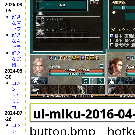
2026-08
-05
好き
なマ
ップ
好き
なキ
ャラ
好き
な武
器
2024-08
-30
コメ
ン
ト/
リン
カー
ui-miku-2016-04
2024-07
-26
コメ
button.bmp、hotk
ン