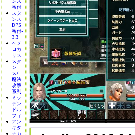
ンス
番付
スタ
ンス
DPS
番付-
3.3
ヘメ
ロカ
リス
スタ
ン
ス/
魔法
攻撃
系列
ミッ
デン
ドル
フィ
アン
キタ
ナカ