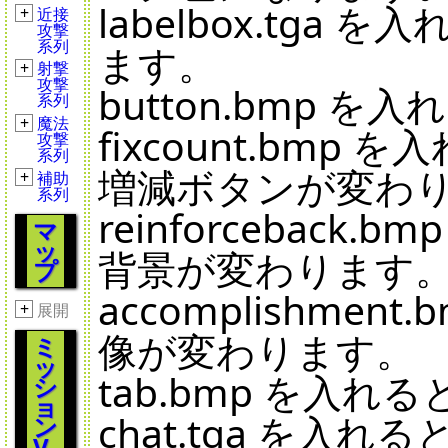
labelbox.tg
+
近接
攻撃
系列
ます。
+
射撃
攻撃
button.bmp
系列
+
魔法
fixcount.bm
攻撃
系列
増減ボタンが変わ
+
補助
系列
reinforcebac
マ
ッ
背景が変わります
プ
accomplishm
+
展開
像が変わります。
ミ
ッ
tab.bmp を入
シ
ョ
chat.tga を
ン
V