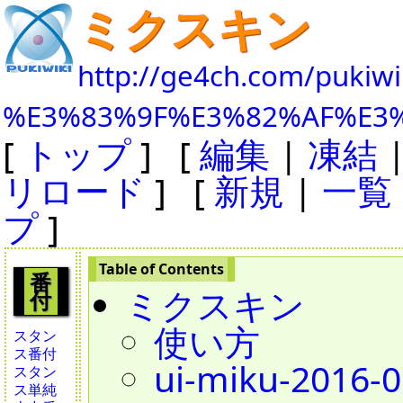
ミクスキン
http://ge4ch.com/pukiwi
%E3%83%9F%E3%82%AF%E3
[
トップ
] [
編集
|
凍結
リロード
] [
新規
|
一覧
プ
]
番
ミクスキン
付
使い方
スタン
ス番付
ui-miku-2016-0
スタン
ス単純