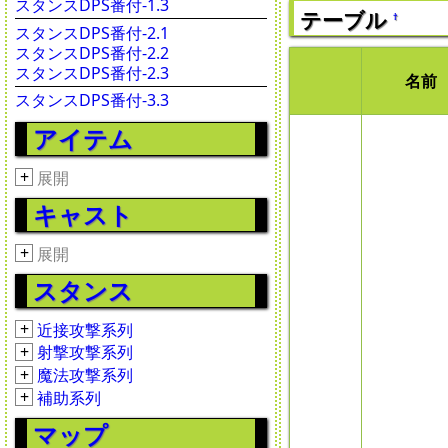
スタンスDPS番付-1.3
テーブル
†
スタンスDPS番付-2.1
スタンスDPS番付-2.2
スタンスDPS番付-2.3
名前
スタンスDPS番付-3.3
アイテム
+
展開
キャスト
+
展開
スタンス
+
近接攻撃系列
+
射撃攻撃系列
+
魔法攻撃系列
+
補助系列
マップ