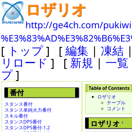
ロザリオ
http://ge4ch.com/pukiwi
%E3%83%AD%E3%82%B6%E3
[
トップ
] [
編集
|
凍結
リロード
] [
新規
|
一覧
プ
]
番付
ロザリオ
テーブル
スタンス番付
コメント
スタンス単純火力番付
スキル番付
スタンスDPS番付
ロザリオ
†
スタンスDPS番付-1.2