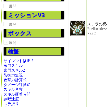
+
展開
ミッションV3
ステラの祝
+
展開
Stellarbles
ボックス
7732
+
展開
検証
サイレント修正？
家門スキル
家門スキル2
防御力無視
攻撃力計算式
ダメージ計算式
スキル考察
スキル硬着時間
詠唱速度
ステ振り