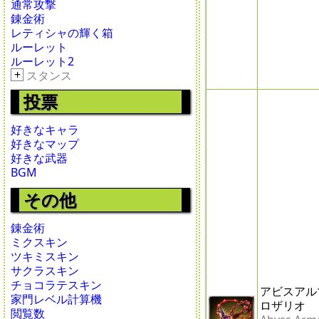
通常攻撃
錬金術
レティシャの輝く箱
ルーレット
ルーレット2
+
スタンス
投票
好きなキャラ
好きなマップ
好きな武器
BGM
その他
錬金術
ミクスキン
ツキミスキン
サクラスキン
チョコラテスキン
アビスアル
家門レベル計算機
ロザリオ
閲覧数