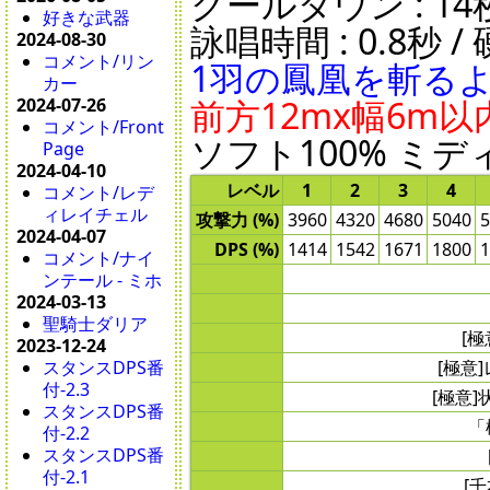
クールダウン : 14秒 /
好きな武器
詠唱時間 : 0.8秒 / 
2024-08-30
コメント/リン
1羽の鳳凰を斬る
カー
前方12mx幅6m以
2024-07-26
コメント/Front
ソフト100% ミディ
Page
2024-04-10
レベル
1
2
3
4
コメント/レデ
ィレイチェル
攻撃力 (%)
3960
4320
4680
5040
5
2024-04-07
DPS (%)
1414
1542
1671
1800
1
コメント/ナイ
ンテール - ミホ
2024-03-13
聖騎士ダリア
[
2023-12-24
スタンスDPS番
[極意
付-2.3
[極意
スタンスDPS番
「
付-2.2
スタンスDPS番
付-2.1
[