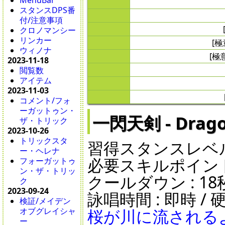
MenuBar
スタンスDPS番
付/注意事項
クロノマンシー
リンカー
[
ウィノナ
[極
2023-11-18
閲覧数
アイテム
2023-11-03
コメント/フォ
ーガットゥン・
一閃天剣 - Dragon
ザ・トリック
2023-10-26
トリックスタ
習得スタンスレベル 
ー・ヘレナ
必要スキルポイント 
フォーガットゥ
ン・ザ・トリッ
クールダウン : 18秒 /
ク
2023-09-24
詠唱時間 : 即時 / 硬
検証/メイデン
桜が川に流される
オブグレイシャ
ー