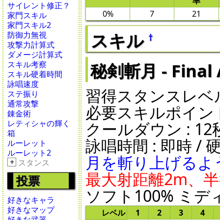
率
サイレント修正？
0%
7
21
家門スキル
家門スキル2
スキル
防御力無視
†
攻撃力計算式
ダメージ計算式
スキル考察
秘剣斬月 - Final 
スキル硬着時間
詠唱速度
習得スタンスレベル 
ステ振り
通常攻撃
必要スキルポイント 
錬金術
クールダウン : 12秒 /
レティシャの輝く
箱
詠唱時間 : 即時 / 硬
ルーレット
ルーレット2
月を斬り上げるよ
+
スタンス
最大射距離2m、半
投票
ソフト100% ミディ
好きなキャラ
好きなマップ
レベル
1
2
3
4
好きな武器