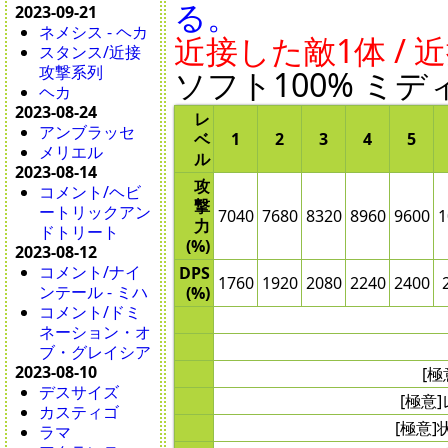
る。
2023-09-21
ネメシス - ヘカ
近接した敵1体 / 
スタンス/近接
攻撃系列
ソフト100% ミディ
ヘカ
2023-08-24
レ
アンブラッセ
ベ
1
2
3
4
5
メリエル
ル
2023-08-14
攻
コメント/ヘビ
撃
ートリックアン
7040
7680
8320
8960
9600
1
力
ドトリート
(%)
2023-08-12
コメント/ナイ
DPS
1760
1920
2080
2240
2400
ンテール - ミハ
(%)
コメント/ドミ
ネーション・オ
ブ・グレイシア
2023-08-10
[
デスサイズ
[極意
カスティゴ
[極意
ラマ