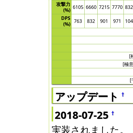
攻撃力
6105
6660
7215
7770
832
(%)
DPS
763
832
901
971
104
(%)
[極
アップデート
†
2018-07-25
†
実装されました。