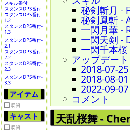
スキル
スキル番付
秘剣斬月 - Fi
スタンスDPS番付
スタンスDPS番付-
秘剣鳳斬 - Ac
1.2
スタンスDPS番付-
一閃月華 - Ru
1.3
一閃天剣 - Dr
スタンスDPS番付-
2.1
一閃千本桜 - S
スタンスDPS番付-
アップデート
2.2
スタンスDPS番付-
2018-07-25
2.3
2018-08-01
スタンスDPS番付-
3.3
2022-09-07
アイテム
コメント
+
展開
キャスト
天乱桜舞 - Cherr
+
展開