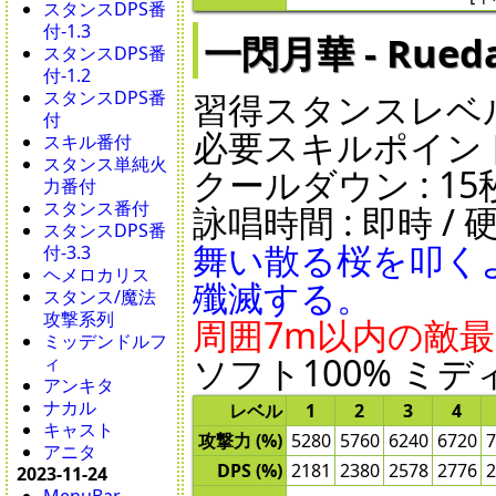
スタンスDPS番
付-1.3
一閃月華 - Rueda 
スタンスDPS番
付-1.2
習得スタンスレベル 
スタンスDPS番
付
必要スキルポイント 
スキル番付
スタンス単純火
クールダウン : 15秒 /
力番付
スタンス番付
詠唱時間 : 即時 / 硬直
スタンスDPS番
舞い散る桜を叩く
付-3.3
ヘメロカリス
殲滅する。
スタンス/魔法
攻撃系列
周囲7m以内の敵最大
ミッデンドルフ
ソフト100% ミディ
ィ
アンキタ
ナカル
レベル
1
2
3
4
キャスト
攻撃力 (%)
5280
5760
6240
6720
7
アニタ
DPS (%)
2181
2380
2578
2776
2
2023-11-24