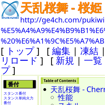
天乱桜舞 - 桜姫
http://ge4ch.com/pukiwi
%E5%A4%A9%E4%B9%B1%E6
%20%E6%A1%9C%E5%A7%AB
[
トップ
] [
編集
|
凍結
リロード
] [
新規
|
一覧
プ
]
番付
天乱桜舞 - Cherry
スタンス番付
性能
スタンス単純火力
番付