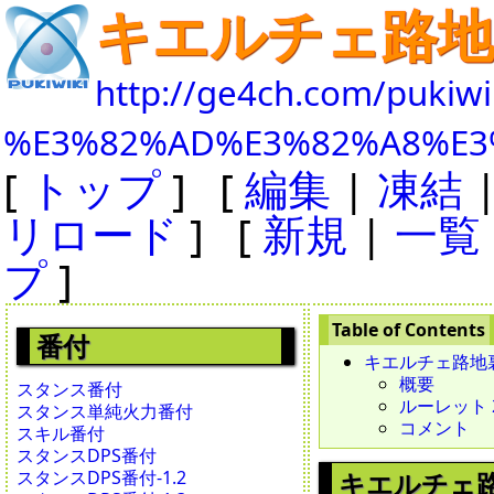
キエルチェ路地
http://ge4ch.com/pukiwi
%E3%82%AD%E3%82%A8%E3
[
トップ
] [
編集
|
凍結
リロード
] [
新規
|
一覧
プ
]
番付
キエルチェ路地
概要
スタンス番付
ルーレット 20
スタンス単純火力番付
コメント
スキル番付
スタンスDPS番付
スタンスDPS番付-1.2
キエルチェ