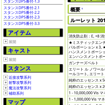
スタンスDPS番付-1.3
スタンスDPS番付-2.1
概要
†
スタンスDPS番付-2.2
スタンスDPS番付-2.3
ルーレット 2016
スタンスDPS番付-3.3
アイテム
消失防止剤：E, +8 
+
展開
★ミスティックエンチャン
パルポーション x 3,
キャスト
ハンスメントポーション
エンハンスメントポーショ
+
展開
ガンナーズベルト
スタンス
エリート ル ノワール
ールコート, エリート
+
近接攻撃系列
純粋のエッセンス x 50
+
射撃攻撃系列
純粋のエッセンス x 20
+
魔法攻撃系列
1 - 10,000,000 V
+
補助系列
1 - 1,000,000 Vi
マップ