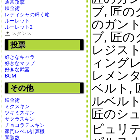
通常攻撃
ブ, 匠
錬金術
レティシャの輝く箱
のガント
ルーレット
ルーレット2
ブ, 匠
+
スタンス
投票
レジスト
好きなキャラ
ィングレ
好きなマップ
好きな武器
レメンタ
BGM
ベルト,
その他
ルベルト
錬金術
ミクスキン
匠のシ
ツキミスキン
サクラスキン
ピュリテ
チョコラテスキン
家門レベル計算機
閲覧数