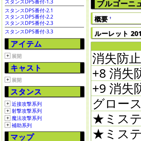
スタンスDPS番付-1.3
ブルゴーニ
スタンスDPS番付-2.1
スタンスDPS番付-2.2
概要
†
スタンスDPS番付-2.3
スタンスDPS番付-3.3
ルーレット 2016
アイテム
消失防止
+
展開
キャスト
+8 消
+
展開
+9 消
スタンス
グロースト
+
近接攻撃系列
+
射撃攻撃系列
★ミステ
+
魔法攻撃系列
+
補助系列
★ミステ
マップ