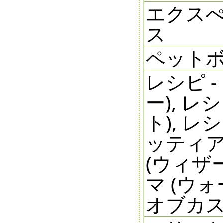
エクス
ス
ペットボ
レシピ 
ー), レ
ト), レ
ッティア
(ウィザー
マ (ウォ
オブカ