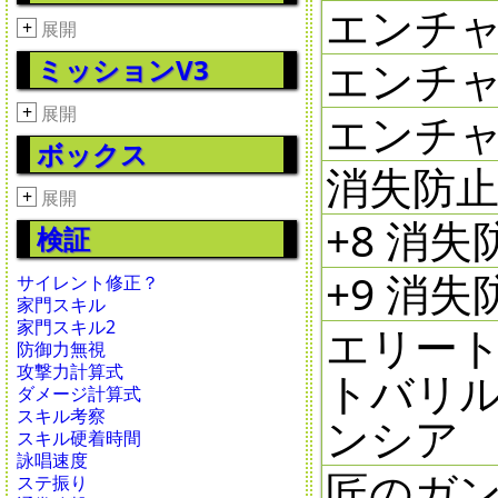
エンチャ
+
展開
エンチャ
ミッションV3
+
展開
エンチャ
ボックス
消失防止剤
+
展開
+8 消失
検証
+9 消失
サイレント修正？
家門スキル
家門スキル2
エリート
防御力無視
攻撃力計算式
トバリル
ダメージ計算式
スキル考察
ンシア
スキル硬着時間
詠唱速度
匠のガン
ステ振り