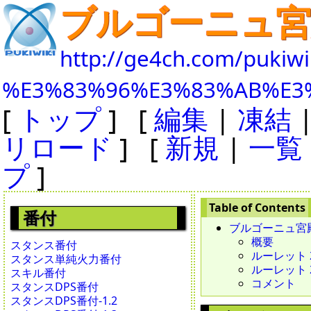
ブルゴーニュ宮
http://ge4ch.com/pukiwi
%E3%83%96%E3%83%AB%E3
[
トップ
] [
編集
|
凍結
リロード
] [
新規
|
一覧
プ
]
番付
ブルゴーニュ宮
概要
スタンス番付
ルーレット 20
スタンス単純火力番付
ルーレット 20
スキル番付
コメント
スタンスDPS番付
スタンスDPS番付-1.2