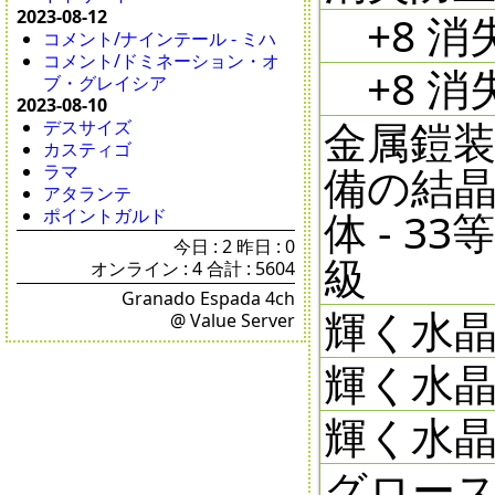
2023-08-12
+8 消失防
コメント/ナインテール - ミハ
コメント/ドミネーション・オ
+8 消失防
ブ・グレイシア
2023-08-10
金属鎧装備
デスサイズ
カスティゴ
備の結晶体
ラマ
アタランテ
体 - 3
ポイントガルド
今日 : 2 昨日 : 0
級
オンライン : 4 合計 : 5604
Granado Espada 4ch
輝く水晶 
@ Value Server
輝く水晶 
輝く水晶 
グロースト