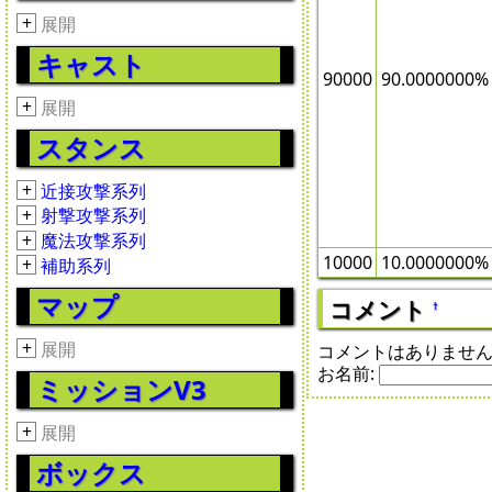
+
展開
キャスト
90000
90.0000000%
+
展開
スタンス
+
近接攻撃系列
+
射撃攻撃系列
+
魔法攻撃系列
10000
10.0000000%
+
補助系列
マップ
コメント
†
+
展開
コメントはありませ
お名前:
ミッションV3
+
展開
ボックス