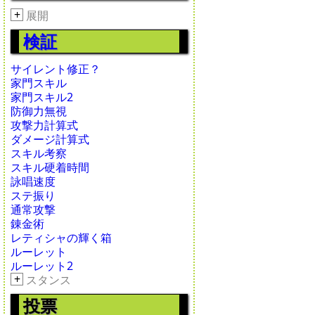
+
展開
検証
サイレント修正？
家門スキル
家門スキル2
防御力無視
攻撃力計算式
ダメージ計算式
スキル考察
スキル硬着時間
詠唱速度
ステ振り
通常攻撃
錬金術
レティシャの輝く箱
ルーレット
ルーレット2
+
スタンス
投票