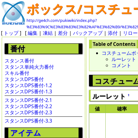
ボックス/コスチュ
http://ge4ch.com/pukiwiki/index.php?
%E3%83%9C%E3%83%83%E3%82%AF%E3%82%B9/%E3%82
[
トップ
] [
編集
|
凍結
|
差分
|
バックアップ
|
添付
|
リロー
番付
コスチュームボ
ルーレット
スタンス番付
コメント
スタンス単純火力番付
スキル番付
スタンスDPS番付
コスチュー
スタンスDPS番付-1.2
スタンスDPS番付-1.3
ルーレット
†
スタンスDPS番付-2.1
スタンスDPS番付-2.2
値
確率
スタンスDPS番付-2.3
スタンスDPS番付-3.3
アイテム