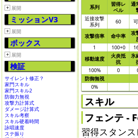
習得レ
通
系列
+
展開
ベル
ミッションV3
近接攻撃
60
系列
+
展開
攻
攻撃倍率
命中率
ボックス
1
100+0
1
+
展開
火炎抵
氷
移動速度
抗
検証
100%
0
サイレント修正？
防御無視
家門スキル
0%
家門スキル2
防御力無視
スキル
攻撃力計算式
ダメージ計算式
フェンテ - F
スキル考察
スキル硬着時間
詠唱速度
習得スタンスレ
ステ振り