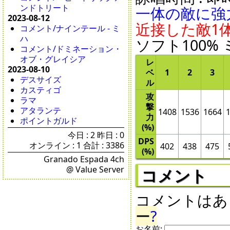
ンドトリート
一体の敵に強
2023-08-12
近接した敵1
コメント/ナインテール - ミ
ハ
ソフト100% 
コメント/ドミネーション・
オブ・グレイシア
レ
2023-08-10
ベ
1
2
3
デスサイズ
ル
カスティゴ
攻
ラマ
撃
アタランテ
1408
1536
1664
力
ポイントガルド
(%)
今日 : 2 昨日 : 0
DPS
オンライン : 1 合計 : 3386
402
438
475
(%)
Granado Espada 4ch
@ Value Server
コメント
コメントはあ
ー
?
お名前: