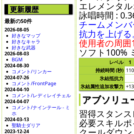
エレメンタル
更新履歴
詠唱時間 : 0.36
最新の50件
チームメンバ
2026-08-05
抗力を上げる
好きなマップ
使用者の周囲
好きなキャラ
好きな武器
ソフト100% 
2026-08-03
BGM
レベル
1
2024-08-30
持続時間 (秒)
110
コメント/リンカー
2024-07-26
氷結抵抗力
コメント/FrontPage
氷結属性追加攻撃力
+13
2024-04-10
コメント/レディレイチェル
アブソリュートゼ
2024-04-07
コメント/ナインテール - ミ
習得スタンスレ
ホ
2024-03-13
必要スキルポイ
聖騎士ダリア
クールダウン : 1
2023-12-24