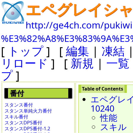
エペグレイシ
http://ge4ch.com/pukiwi
%E3%82%A8%E3%83%9A%E3
[
トップ
] [
編集
|
凍結
リロード
] [
新規
|
一覧
プ
]
番付
エペグレイシャー
スタンス番付
10240
スタンス単純火力番付
性能
スキル番付
スタンスDPS番付
スキル
スタンスDPS番付-1.2