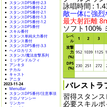
スタンスDPS番付-2.3
詠唱時間 : 1.43
スタンスDPS番付-2.2
敵一体に強烈
スタンスDPS番付-2.1
スタンスDPS番付-1.3
最大射距離 8
スタンスDPS番付-1.2
ソフト100% 
スタンスDPS番付
スキル番付
レベ
スタンス単純火力番付
1
2
3
ル
スタンス番付
スタンスDPS番付-3.3
攻撃
ヘメロカリス
力
952
1039
1125
スタンス/魔法攻撃系列
(%)
ミッデンドルフィ
DPS
アンキタ
230
251
272
(%)
ナカル
キャスト
アニタ
バレストラフェン
2023-11-24
MenuBar
スタンスDPS番付/注意事項
習得スタンスレ
クロノマンシー
必要スキルポイ
リンカー