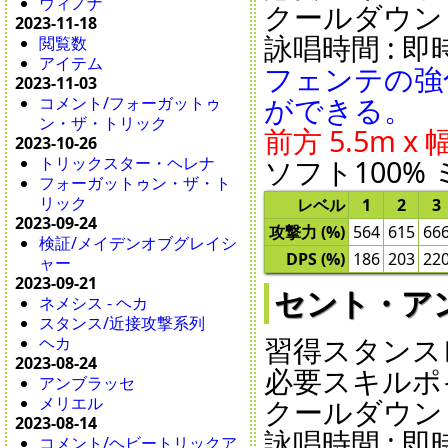
ウィノナ
クールダウン : 1
2023-11-18
詠唱時間 : 即時 
閲覧数
アイテム
フェンテの強
2023-11-03
ができる。
コメント/フォーガットゥ
ン・ザ・トリック
前方 5.5m x
2023-10-26
ソフト100% 
トリックスター・ヘレナ
フォーガットゥン・ザ・ト
リック
レベル
1
2
3
2023-09-24
攻撃力 (%)
564
615
66
検証/メイデンオブグレイシ
DPS (%)
186
203
22
ャー
2023-09-21
セント・アンニュ
ネメシス - ヘカ
スタンス/近接攻撃系列
習得スタンスレ
ヘカ
2023-08-24
必要スキルポイ
アンブラッセ
クールダウン : 2
メリエル
2023-08-14
詠唱時間 : 即時 
コメント/ヘビートリックア