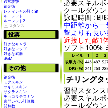
必要スキルポイ
通常攻撃
錬金術
クールダウン : 0
レティシャの輝く箱
詠唱時間 : 即時 
ルーレット
ルーレット2
中距離から一
+
スタンス
撃よりも長い
投票
近接した敵1
好きなキャラ
ソフト100% 
好きなマップ
好きな武器
レベル
1
2
3
BGM
攻撃力 (%)
446
487
52
その他
DPS (%)
241
263
28
チリングタッチ -
錬金術
ミクスキン
ツキミスキン
習得スタンスレ
サクラスキン
必要スキルポイ
チョコラテスキン
家門レベル計算機
クールダウン : 0
閲覧数