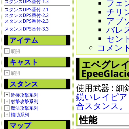
フェンテ
スタンスDPS番付-1.3
チリング
スタンスDPS番付-2.1
スタンスDPS番付-2.2
アブソリ
スタンスDPS番付-2.3
バレスト
スタンスDPS番付-3.3
セント
アイテム
コメン
+
展開
キャスト
エペグレイシャー
EpeeGlaci
+
展開
スタンス
使用武器 : 細
鋭いレイピア
+
近接攻撃系列
+
射撃攻撃系列
合スタンス。
+
魔法攻撃系列
+
補助系列
性能
マップ