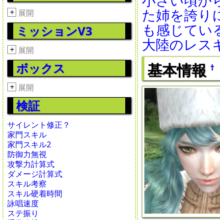
た姉を誇り
+
展開
も感じてい
ミッションV3
大陸のレス
+
展開
基本情報
ボックス
†
+
展開
検証
サイレント修正？
家門スキル
家門スキル2
防御力無視
攻撃力計算式
ダメージ計算式
スキル考察
スキル硬着時間
詠唱速度
ステ振り