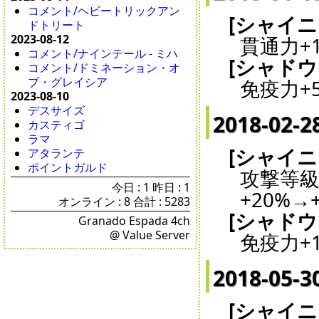
コメント/ヘビートリックアン
[シャイ
ドトリート
2023-08-12
貫通力+1
コメント/ナインテール - ミハ
[シャドウ
コメント/ドミネーション・オ
ブ・グレイシア
免疫力+5
2023-08-10
デスサイズ
2018-02-2
カスティゴ
ラマ
[シャイ
アタランテ
ポイントガルド
攻撃等級
今日 : 1 昨日 : 1
+20%→
オンライン : 8 合計 : 5283
[シャドウ
Granado Espada 4ch
@ Value Server
免疫力+1
2018-05-3
[シャイ