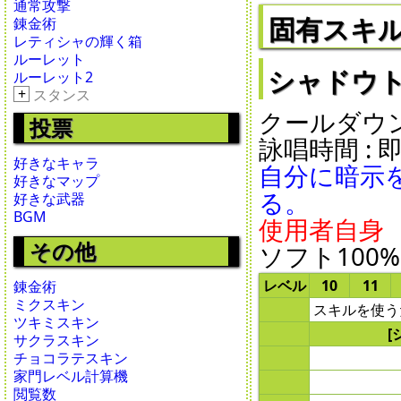
通常攻撃
固有スキ
錬金術
レティシャの輝く箱
ルーレット
シャドウトリガ
ルーレット2
+
スタンス
クールダウン : 
投票
詠唱時間 : 即時
好きなキャラ
自分に暗示
好きなマップ
る。
好きな武器
BGM
使用者自身
その他
ソフト100%
レベル
10
11
錬金術
ミクスキン
スキルを使う
ツキミスキン
[
サクラスキン
チョコラテスキン
家門レベル計算機
閲覧数