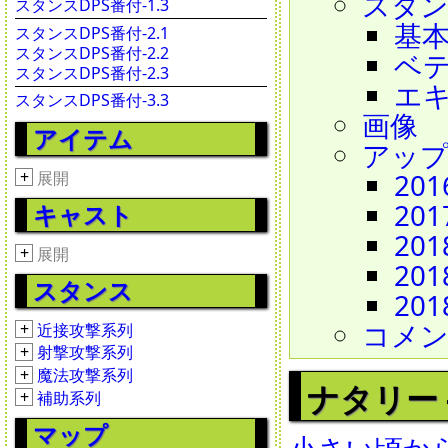
スタ
スタンスDPS番付-1.3
基
スタンスDPS番付-2.1
スタンスDPS番付-2.2
ベ
スタンスDPS番付-2.3
エ
スタンスDPS番付-3.3
画像
アイテム
アッ
+
201
展開
201
キャスト
201
+
展開
201
スタンス
201
コメ
+
近接攻撃系列
+
射撃攻撃系列
+
魔法攻撃系列
ナタリー - N
+
補助系列
マップ
小さい頃か