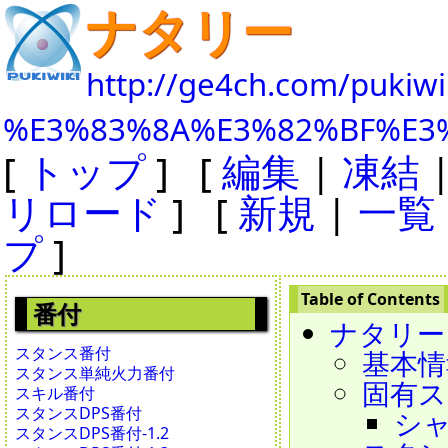
ナタリー
http://ge4ch.com/pukiwi
%E3%83%8A%E3%82%BF%E3
[
トップ
] [
編集
|
凍結
リロード
] [
新規
|
一覧
プ
]
番付
ナタリー - N
スタンス番付
基本情
スタンス単純火力番付
固有ス
スキル番付
スタンスDPS番付
シャド
スタンスDPS番付-1.2