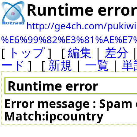
Runtime erro
http://ge4ch.com/pukiwi
%E6%99%82%E3%81%AE%E7
[
トップ
] [
編集
|
差分
ード
] [
新規
|
一覧
|
単
Runtime error
Error message : Spam c
Match:ipcountry